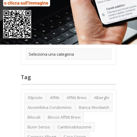
Categorie
Tag
30posto
Affitti
Affitti Brevi
Alberghi
Assemblea Condominio
Banca Woolwich
Bilocali
Blocco Affitti Brevi
Buon Senso
Cambioabitazione
Carenza Alloggi
Case Green