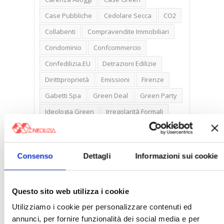
Case Pubbliche
Cedolare Secca
CO2
Collabenti
Compravendite Immobiliari
Condominio
Confcommercio
Confedilizia.EU
Detrazioni Edilizie
Dirittiproprietà
Emissioni
Firenze
Gabetti Spa
Green Deal
Green Party
Ideologia Green
Irregolarità Formali
Libero Mercato
Monolocali
New York
Nudaproprietà
Prezzi Case
Consenso
Dettagli
Informazioni sui cookie
Prima Casa
Proprietari Casa
Rendite Catastali
Rivoluzioneliberale
Questo sito web utilizza i cookie
Ruderi
Sicurezza
Sommerso
Utilizziamo i cookie per personalizzare contenuti ed
Sunia
Trasferimenti
Treviso
annunci, per fornire funzionalità dei social media e per
Valore Case