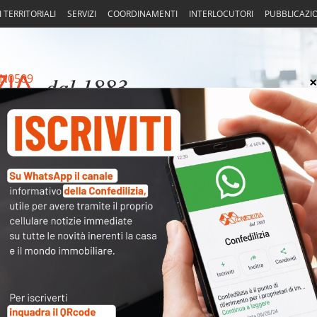
I TERRITORIALI
SERVIZI
COORDINAMENTI
INTERLOCUTORI
PUBBLICAZI
N0509
isprudenza
Fisco
Portierato
Intorno alla casa
Noti
Arch
Cate