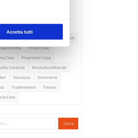
ssioni
Firenze
Gabetti Spa
en Deal
Green Party
ologia Green
Irregolarità Formali
Accetta tutti
ero Mercato
Monolocali
New York
daproprietà
Prezzi Case
ma Casa
Proprietari Casa
dite Catastali
Rivoluzioneliberale
eri
Sicurezza
Sommerso
ia
Trasferimenti
Treviso
ore Case
Cerca