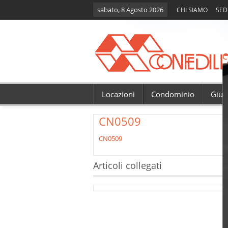
sabato, 8 Agosto 2026
CHI SIAMO
SED
C
Locazioni
Condominio
Giur
CN0509
CN0509
Articoli collegati