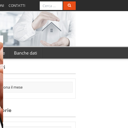
ONI
CONTATTI
zie
Banche dati
ivi
gorie