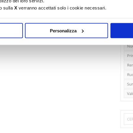
lizzo dei loro servizi.
o sulla
X
verranno accettati solo i cookie necessari.
Emi
Gre
Ide
Personalizza
Lib
Nu
Pri
Ren
Rud
Sun
Val