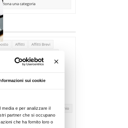
posto
Affitti
Affitti Brevi
erghi
Assemblea Condominio
nca Woolwich
Bilocali
cco Affitti Brevi
Buon Senso
Informazioni sui cookie
mbioabitazione
Carenza Alloggi
se Green
Case Pubbliche
olare Secca
CO2
Collabenti
l media e per analizzare il
pravendite Immobiliari
Condominio
nostri partner che si occupano
nfcommercio
Confedilizia.EU
azioni che ha fornito loro o
razioni Edilizie
Dirittiproprietà