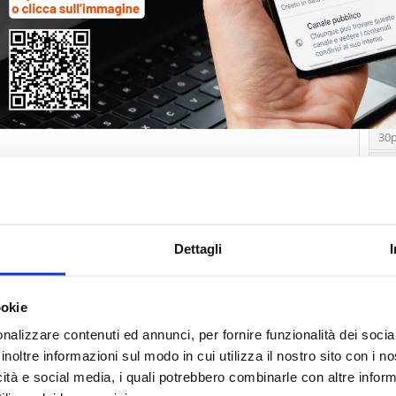
Tag
30
Alb
Ba
Blo
Dettagli
Ca
Ca
Ced
ookie
nalizzare contenuti ed annunci, per fornire funzionalità dei socia
Com
inoltre informazioni sul modo in cui utilizza il nostro sito con i 
Co
icità e social media, i quali potrebbero combinarle con altre inform
Det