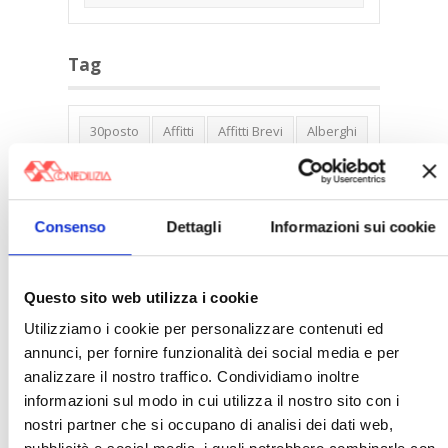
Tag
30posto
Affitti
Affitti Brevi
Alberghi
Assemblea Condominio
Banca Woolwich
Bilocali
Blocco Affitti Brevi
Consenso
Dettagli
Informazioni sui cookie
Buon Senso
Cambioabitazione
Carenza Alloggi
Case Green
Case Pubbliche
Cedolare Secca
CO2
Questo sito web utilizza i cookie
Collabenti
Compravendite Immobiliari
Utilizziamo i cookie per personalizzare contenuti ed
annunci, per fornire funzionalità dei social media e per
Condominio
Confcommercio
analizzare il nostro traffico. Condividiamo inoltre
Confedilizia.EU
Detrazioni Edilizie
informazioni sul modo in cui utilizza il nostro sito con i
Dirittiproprietà
Emissioni
Firenze
nostri partner che si occupano di analisi dei dati web,