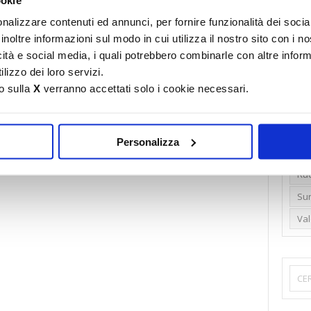
Emi
nalizzare contenuti ed annunci, per fornire funzionalità dei socia
inoltre informazioni sul modo in cui utilizza il nostro sito con i 
Gr
icità e social media, i quali potrebbero combinarle con altre inform
Ide
lizzo dei loro servizi.
Lib
o sulla
X
verranno accettati solo i cookie necessari.
Nu
Pr
ettembre 2009
Personalizza
Ren
Rud
Su
Va