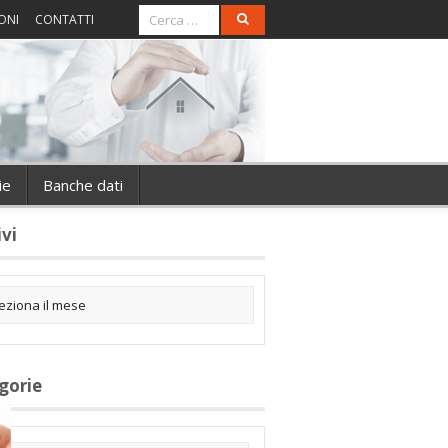
ONI
CONTATTI
ie
Banche dati
ivi
gorie