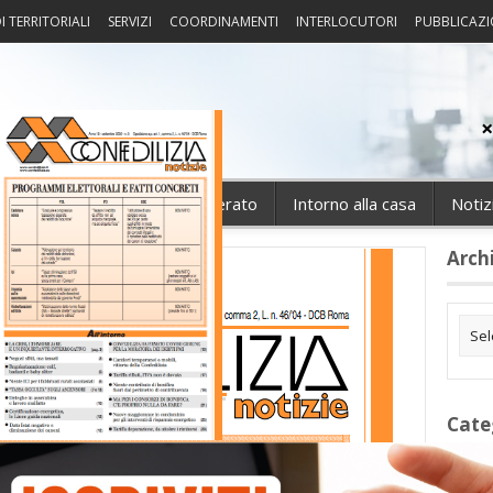
I TERRITORIALI
SERVIZI
COORDINAMENTI
INTERLOCUTORI
PUBBLICAZI
sprudenza
Fisco
Portierato
Intorno alla casa
Notiz
Arch
Cate