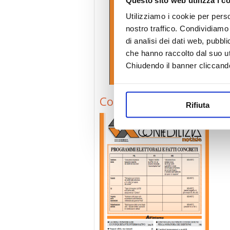
Utilizziamo i cookie per perso
nostro traffico. Condividiamo 
di analisi dei dati web, pubbl
che hanno raccolto dal suo uti
Chiudendo il banner cliccand
Confedilizia notizie – S
Rifiuta