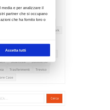
ssioni
Firenze
Gabetti Spa
l media e per analizzare il
nostri partner che si occupano
een Deal
Green Party
azioni che ha fornito loro o
ologia Green
Irregolarità Formali
ero Mercato
Monolocali
New York
daproprietà
Prezzi Case
ima Casa
Proprietari Casa
Accetta tutti
dite Catastali
Rivoluzioneliberale
eri
Sicurezza
Sommerso
nia
Trasferimenti
Treviso
lore Case
Cerca