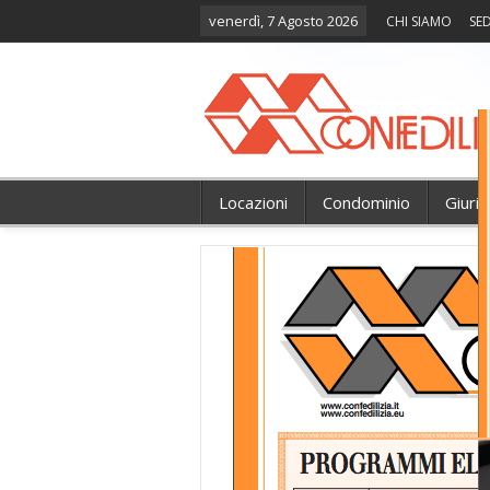
venerdì, 7 Agosto 2026
CHI SIAMO
SED
Locazioni
Condominio
Giuri