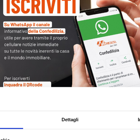
Tag
30
Alb
Ba
Blo
Ca
Ca
Ce
Com
Dettagli
Co
Det
ookie