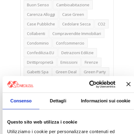
Buon Senso
Cambioabitazione
Carenza Alloggi
Case Green
Case Pubbliche
Cedolare Secca
CO2
Collabenti
Compravendite Immobiliari
Condominio
Confcommercio
Confedilizia.EU
Detrazioni Edilizie
Dirittiproprietà
Emissioni
Firenze
Gabetti Spa
Green Deal
Green Party
Ideologia Green
Irregolarità Formali
Libero Mercato
Monolocali
New York
Nudaproprietà
Prezzi Case
Consenso
Dettagli
Informazioni sui cookie
Prima Casa
Proprietari Casa
Rendite Catastali
Rivoluzioneliberale
Questo sito web utilizza i cookie
Ruderi
Sicurezza
Sommerso
Utilizziamo i cookie per personalizzare contenuti ed