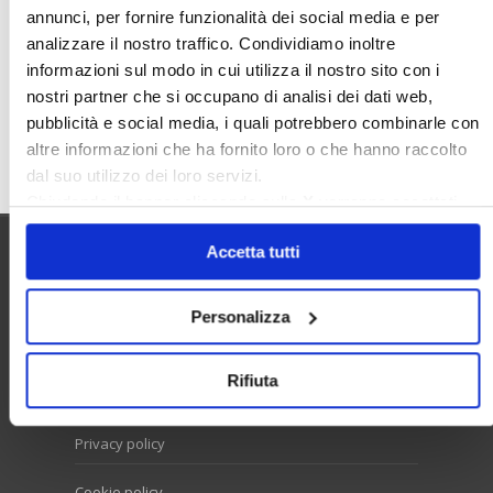
annunci, per fornire funzionalità dei social media e per
Sunia
Trasferimenti
Treviso
analizzare il nostro traffico. Condividiamo inoltre
Valore Case
informazioni sul modo in cui utilizza il nostro sito con i
nostri partner che si occupano di analisi dei dati web,
pubblicità e social media, i quali potrebbero combinarle con
Cerca
altre informazioni che ha fornito loro o che hanno raccolto
dal suo utilizzo dei loro servizi.
Chiudendo il banner cliccando sulla
X
verranno accettati
solo i cookie necessari.
Accetta tutti
Utilità
Personalizza
Contatti e RPD
Rifiuta
Disclaimer
Privacy policy
Cookie policy