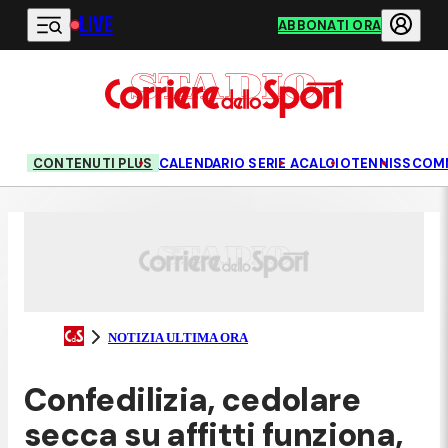
LIVE
Vai al contenuto principale
ABBONATI ORA
CONTENUTI PLUS
CALENDARIO SERIE A
CALCIO
TENNIS
SCOM
NOTIZIA ULTIMA ORA
Confedilizia, cedolare
secca su affitti funziona,