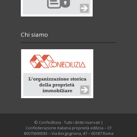
Chi siamo
© Confedilizia - Tutti i diritti riservati |
Confederazione italiana proprietà edilizia – CF
80070690583 – Via Borgognona, 47 – 00187 Roma