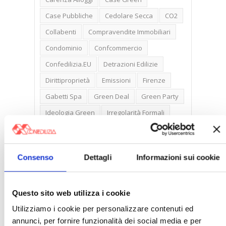
Case Pubbliche
Cedolare Secca
CO2
Collabenti
Compravendite Immobiliari
Condominio
Confcommercio
Confedilizia.EU
Detrazioni Edilizie
Dirittiproprietà
Emissioni
Firenze
Gabetti Spa
Green Deal
Green Party
Ideologia Green
Irregolarità Formali
Libero Mercato
Monolocali
New York
Nudaproprietà
Prezzi Case
Consenso
Dettagli
Informazioni sui cookie
Prima Casa
Proprietari Casa
Rendite Catastali
Rivoluzioneliberale
Questo sito web utilizza i cookie
Ruderi
Sicurezza
Sommerso
Utilizziamo i cookie per personalizzare contenuti ed
Sunia
Trasferimenti
Treviso
annunci, per fornire funzionalità dei social media e per
Valore Case