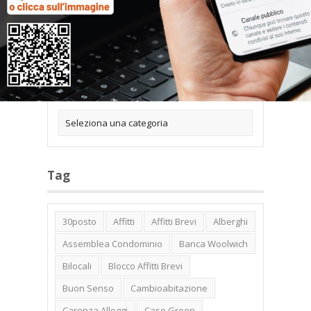
Categorie
Tag
30posto
Affitti
Affitti Brevi
Alberghi
Assemblea Condominio
Banca Woolwich
Bilocali
Blocco Affitti Brevi
Buon Senso
Cambioabitazione
Carenza Alloggi
Case Green