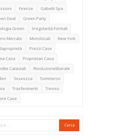
ssioni
Firenze
Gabetti Spa
een Deal
Green Party
ologia Green
Irregolarità Formali
ero Mercato
Monolocali
New York
daproprietà
Prezzi Case
ima Casa
Proprietari Casa
dite Catastali
Rivoluzioneliberale
eri
Sicurezza
Sommerso
nia
Trasferimenti
Treviso
lore Case
Cerca