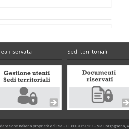
rea riservata
Sedi territoriali
Confederazione italiana proprietà edilizia – CF 80070690583 – Via Borgognona,