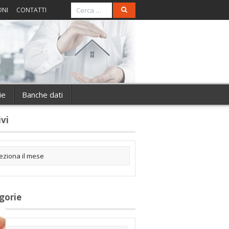
ONI
CONTATTI
ie
Banche dati
ivi
gorie