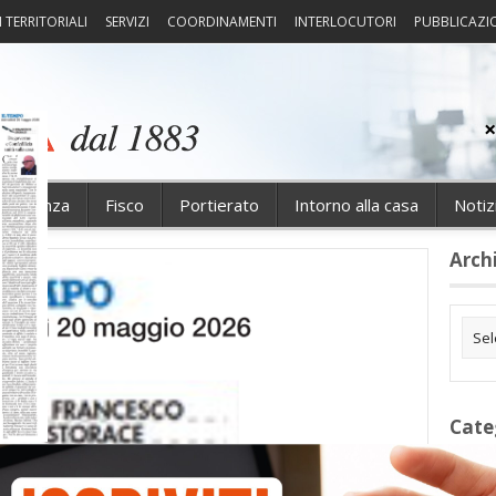
I TERRITORIALI
SERVIZI
COORDINAMENTI
INTERLOCUTORI
PUBBLICAZI
sprudenza
Fisco
Portierato
Intorno alla casa
Notiz
Arch
Cate