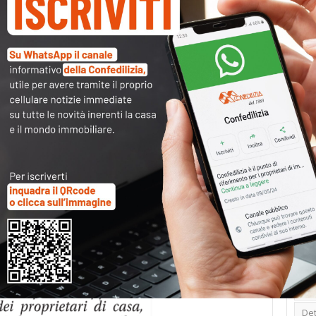
Tag
30
Alb
Ba
Blo
Ca
Ca
Ce
Com
Co
Det