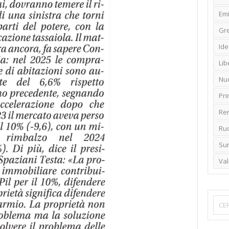
Emi
Gr
Ide
Lib
Nu
Pr
Ren
Rud
Su
Va