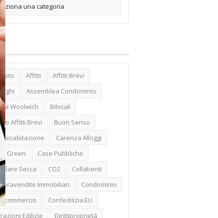
posto
Affitti
Affitti Brevi
erghi
Assemblea Condominio
nca Woolwich
Bilocali
cco Affitti Brevi
Buon Senso
mbioabitazione
Carenza Alloggi
se Green
Case Pubbliche
dolare Secca
CO2
Collabenti
pravendite Immobiliari
Condominio
nfcommercio
Confedilizia.EU
razioni Edilizie
Dirittiproprietà