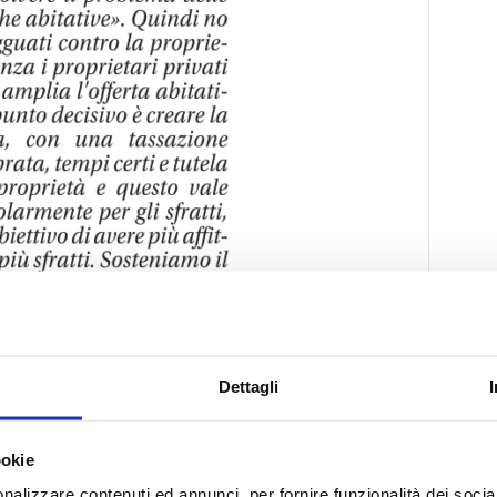
Dettagli
ookie
nalizzare contenuti ed annunci, per fornire funzionalità dei socia