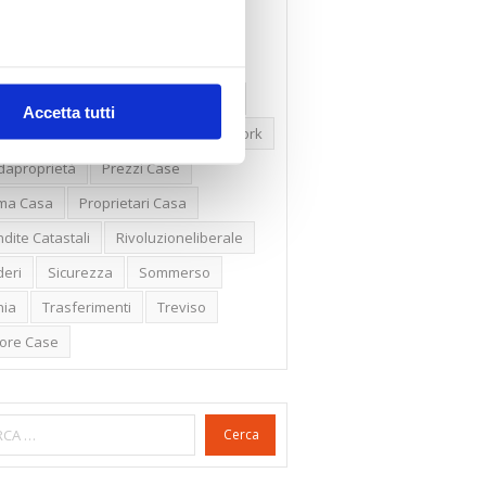
ssioni
Firenze
Gabetti Spa
een Deal
Green Party
ologia Green
Irregolarità Formali
Accetta tutti
ero Mercato
Monolocali
New York
daproprietà
Prezzi Case
ima Casa
Proprietari Casa
dite Catastali
Rivoluzioneliberale
eri
Sicurezza
Sommerso
nia
Trasferimenti
Treviso
lore Case
Cerca