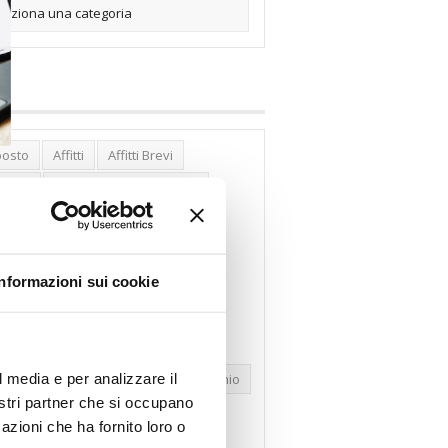
posto
Affitti
Affitti Brevi
erghi
Assemblea Condominio
nca Woolwich
Bilocali
cco Affitti Brevi
Buon Senso
Informazioni sui cookie
mbioabitazione
Carenza Alloggi
se Green
Case Pubbliche
dolare Secca
CO2
Collabenti
l media e per analizzare il
pravendite Immobiliari
Condominio
nostri partner che si occupano
nfcommercio
Confedilizia.EU
azioni che ha fornito loro o
razioni Edilizie
Dirittiproprietà