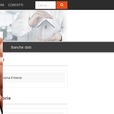
ONI
CONTATTI
ie
Banche dati
ivi
gorie