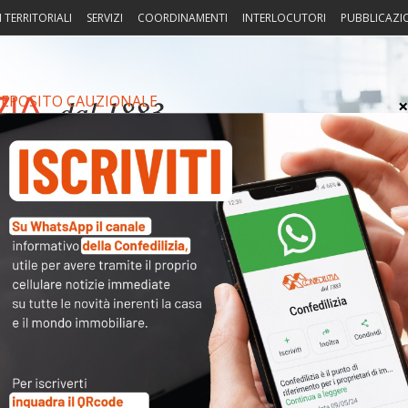
I TERRITORIALI
SERVIZI
COORDINAMENTI
INTERLOCUTORI
PUBBLICAZI
EPOSITO CAUZIONALE
sprudenza
Fisco
Portierato
Intorno alla casa
Notiz
Arch
Cate