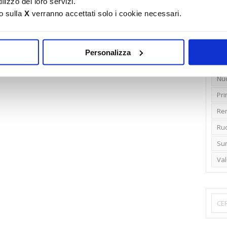
lizzo dei loro servizi.
o sulla
X
verranno accettati solo i cookie necessari.
Emi
Gr
Ide
Personalizza
Lib
Nu
Pr
Ren
Rud
Su
Va