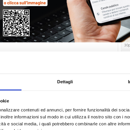
Tag
30
Alb
Ba
Blo
Dettagli
Ca
Ca
Ce
ookie
nalizzare contenuti ed annunci, per fornire funzionalità dei socia
Com
inoltre informazioni sul modo in cui utilizza il nostro sito con i 
Co
icità e social media, i quali potrebbero combinarle con altre inform
Det