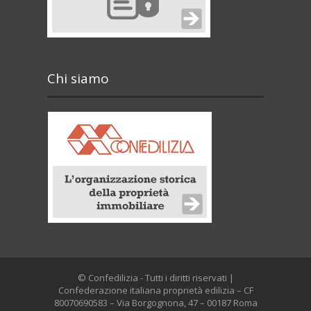
Chi siamo
© Confedilizia - Tutti i diritti riservati |
Confederazione italiana proprietà edilizia – CF
80070690583 – Via Borgognona, 47 – 00187 Roma