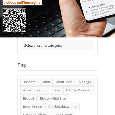
Categorie
Tag
30posto
Affitti
Affitti Brevi
Alberghi
Assemblea Condominio
Banca Woolwich
Bilocali
Blocco Affitti Brevi
Buon Senso
Cambioabitazione
Carenza Alloggi
Case Green