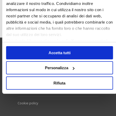
analizzare il nostro traffico. Condividiamo inoltre
informazioni sul modo in cui utilizza il nostro sito con i
nostri partner che si occupano di analisi dei dati web,
Cerca
pubblicità e social media, i quali potrebbero combinarle con
altre informazioni che ha fornito loro o che hanno raccolto
dal suo utilizzo dei loro servizi.
Chiudendo il banner cliccando sulla
X
verranno accettati
solo i cookie necessari.
Utilità
Accetta tutti
Personalizza
Contatti e RPD
Disclaimer
Rifiuta
Privacy policy
Cookie policy