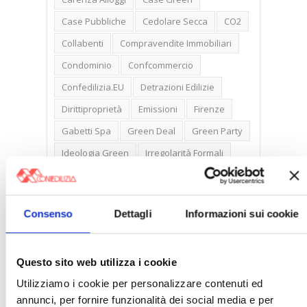
Case Pubbliche
Cedolare Secca
CO2
Collabenti
Compravendite Immobiliari
Condominio
Confcommercio
Confedilizia.EU
Detrazioni Edilizie
Dirittiproprietà
Emissioni
Firenze
Gabetti Spa
Green Deal
Green Party
Ideologia Green
Irregolarità Formali
Libero Mercato
Monolocali
New York
Nudaproprietà
Prezzi Case
Consenso
Dettagli
Informazioni sui cookie
Prima Casa
Proprietari Casa
Rendite Catastali
Rivoluzioneliberale
Questo sito web utilizza i cookie
Ruderi
Sicurezza
Sommerso
Utilizziamo i cookie per personalizzare contenuti ed
Sunia
Trasferimenti
Treviso
annunci, per fornire funzionalità dei social media e per
Valore Case