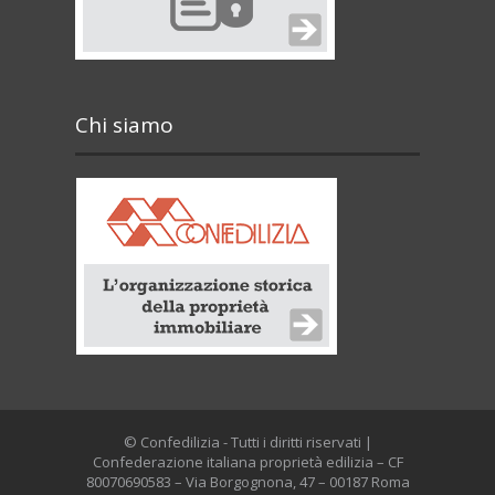
Chi siamo
© Confedilizia - Tutti i diritti riservati |
Confederazione italiana proprietà edilizia – CF
80070690583 – Via Borgognona, 47 – 00187 Roma