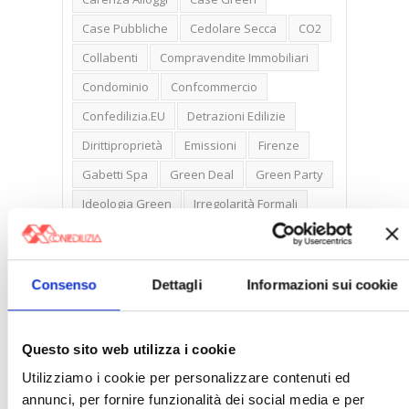
Case Pubbliche
Cedolare Secca
CO2
Collabenti
Compravendite Immobiliari
Condominio
Confcommercio
Confedilizia.EU
Detrazioni Edilizie
Dirittiproprietà
Emissioni
Firenze
Gabetti Spa
Green Deal
Green Party
Ideologia Green
Irregolarità Formali
Libero Mercato
Monolocali
New York
Nudaproprietà
Prezzi Case
Consenso
Dettagli
Informazioni sui cookie
Prima Casa
Proprietari Casa
Rendite Catastali
Rivoluzioneliberale
Questo sito web utilizza i cookie
Ruderi
Sicurezza
Sommerso
Utilizziamo i cookie per personalizzare contenuti ed
Sunia
Trasferimenti
Treviso
annunci, per fornire funzionalità dei social media e per
Valore Case