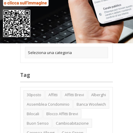
Categorie
Tag
30posto
Affitti
Affitti Brevi
Alberghi
Assemblea Condominio
Banca Woolwich
Bilocali
Blocco Affitti Brevi
Buon Senso
Cambioabitazione
Carenza Alloggi
Case Green