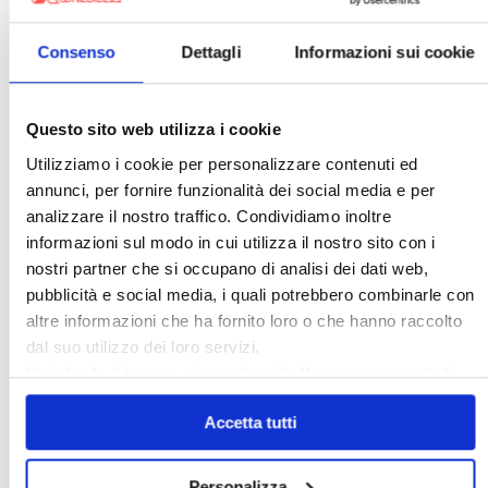
Condominio
Confcommercio
Confedilizia.EU
Detrazioni Edilizie
Consenso
Dettagli
Informazioni sui cookie
Dirittiproprietà
Emissioni
Firenze
Gabetti Spa
Green Deal
Green Party
Questo sito web utilizza i cookie
Ideologia Green
Irregolarità Formali
Utilizziamo i cookie per personalizzare contenuti ed
Libero Mercato
Monolocali
New York
annunci, per fornire funzionalità dei social media e per
analizzare il nostro traffico. Condividiamo inoltre
Nudaproprietà
Prezzi Case
informazioni sul modo in cui utilizza il nostro sito con i
Prima Casa
Proprietari Casa
nostri partner che si occupano di analisi dei dati web,
Rendite Catastali
Rivoluzioneliberale
pubblicità e social media, i quali potrebbero combinarle con
altre informazioni che ha fornito loro o che hanno raccolto
Ruderi
Sicurezza
Sommerso
dal suo utilizzo dei loro servizi.
Sunia
Trasferimenti
Treviso
Chiudendo il banner cliccando sulla
X
verranno accettati
Valore Case
solo i cookie necessari.
Accetta tutti
Cerca
Personalizza