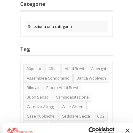
Categorie
Tag
30posto
Affitti
Affitti Brevi
Alberghi
Assemblea Condominio
Banca Woolwich
Bilocali
Blocco Affitti Brevi
Buon Senso
Cambioabitazione
Carenza Alloggi
Case Green
Case Pubbliche
Cedolare Secca
CO2
Collabenti
Compravendite Immobiliari