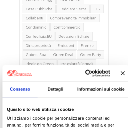
Case Pubbliche
Cedolare Secca
CO2
Collabenti
Compravendite Immobiliari
Condominio
Confcommercio
Confedilizia.EU
Detrazioni Edilizie
Dirittiproprietà
Emissioni
Firenze
Gabetti Spa
Green Deal
Green Party
Ideologia Green
Irregolarità Formali
Libero Mercato
Monolocali
New York
Nudaproprietà
Prezzi Case
Consenso
Dettagli
Informazioni sui cookie
Prima Casa
Proprietari Casa
Rendite Catastali
Rivoluzioneliberale
Questo sito web utilizza i cookie
Ruderi
Sicurezza
Sommerso
Utilizziamo i cookie per personalizzare contenuti ed
Sunia
Trasferimenti
Treviso
annunci, per fornire funzionalità dei social media e per
Valore Case