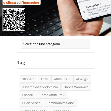
Categorie
Tag
30posto
Affitti
Affitti Brevi
Alberghi
Assemblea Condominio
Banca Woolwich
Bilocali
Blocco Affitti Brevi
Buon Senso
Cambioabitazione
Carenza Alloggi
Case Green