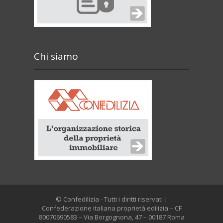
Chi siamo
© Confedilizia - Tutti i diritti riservati |
Confederazione italiana proprietà edilizia – CF
80070690583 – Via Borgognona, 47 – 00187 Roma