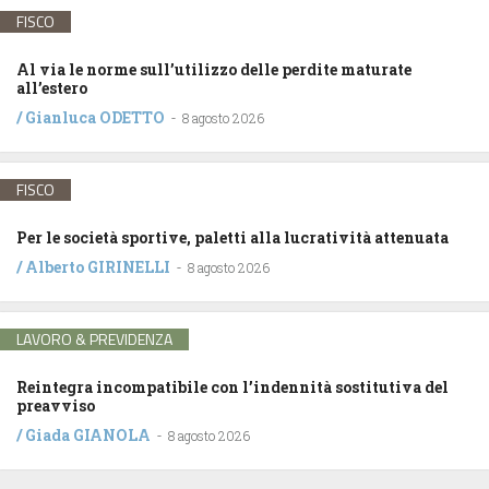
FISCO
Al via le norme sull’utilizzo delle perdite maturate
all’estero
/
Gianluca ODETTO
-
8 agosto 2026
FISCO
Per le società sportive, paletti alla lucratività attenuata
/
Alberto GIRINELLI
-
8 agosto 2026
LAVORO & PREVIDENZA
Reintegra incompatibile con l’indennità sostitutiva del
preavviso
/
Giada GIANOLA
-
8 agosto 2026