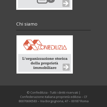
Chi siamo
© Confedilizia - Tutti i diritti riservati |
Confederazione italiana proprietà edilizia – CF
80070690583 – Via Borgognona, 47 – 00187 Roma