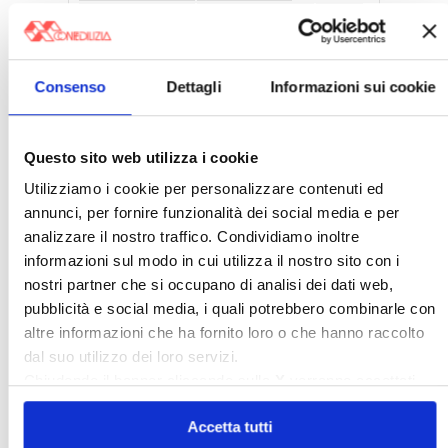
Case Pubbliche
Cedolare Secca
CO2
Collabenti
Compravendite Immobiliari
Condominio
Confcommercio
Consenso
Dettagli
Informazioni sui cookie
Confedilizia.EU
Detrazioni Edilizie
Dirittiproprietà
Emissioni
Firenze
Questo sito web utilizza i cookie
Gabetti Spa
Green Deal
Green Party
Utilizziamo i cookie per personalizzare contenuti ed
Ideologia Green
Irregolarità Formali
annunci, per fornire funzionalità dei social media e per
analizzare il nostro traffico. Condividiamo inoltre
Libero Mercato
Monolocali
New York
informazioni sul modo in cui utilizza il nostro sito con i
Nudaproprietà
Prezzi Case
nostri partner che si occupano di analisi dei dati web,
Prima Casa
Proprietari Casa
pubblicità e social media, i quali potrebbero combinarle con
altre informazioni che ha fornito loro o che hanno raccolto
Rendite Catastali
Rivoluzioneliberale
dal suo utilizzo dei loro servizi.
Ruderi
Sicurezza
Sommerso
Chiudendo il banner cliccando sulla
X
verranno accettati
Sunia
Trasferimenti
Treviso
solo i cookie necessari.
Accetta tutti
Valore Case