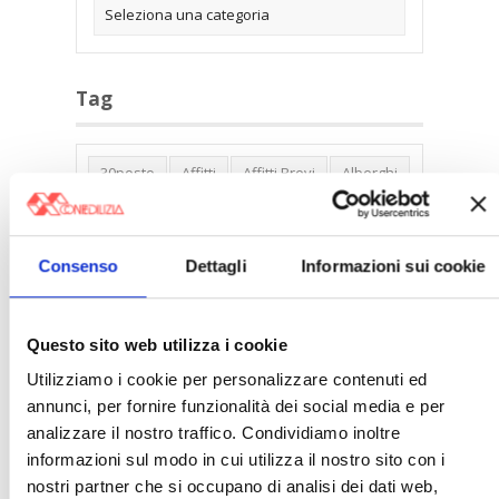
Tag
30posto
Affitti
Affitti Brevi
Alberghi
Assemblea Condominio
Banca Woolwich
Bilocali
Blocco Affitti Brevi
Consenso
Dettagli
Informazioni sui cookie
Buon Senso
Cambioabitazione
Carenza Alloggi
Case Green
Questo sito web utilizza i cookie
Case Pubbliche
Cedolare Secca
CO2
Utilizziamo i cookie per personalizzare contenuti ed
Collabenti
Compravendite Immobiliari
annunci, per fornire funzionalità dei social media e per
Condominio
Confcommercio
analizzare il nostro traffico. Condividiamo inoltre
Confedilizia.EU
Detrazioni Edilizie
informazioni sul modo in cui utilizza il nostro sito con i
nostri partner che si occupano di analisi dei dati web,
Dirittiproprietà
Emissioni
Firenze