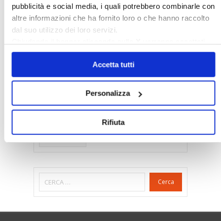
pubblicità e social media, i quali potrebbero combinarle con
Gabetti Spa
Green Deal
Green Party
altre informazioni che ha fornito loro o che hanno raccolto
Ideologia Green
Irregolarità Formali
dal suo utilizzo dei loro servizi.
Chiudendo il banner cliccando sulla
X
verranno accettati
Libero Mercato
Monolocali
New York
solo i cookie necessari.
Nudaproprietà
Prezzi Case
Accetta tutti
Prima Casa
Proprietari Casa
Rendite Catastali
Rivoluzioneliberale
Personalizza
Ruderi
Sicurezza
Sommerso
Rifiuta
Sunia
Trasferimenti
Treviso
Valore Case
Cerca