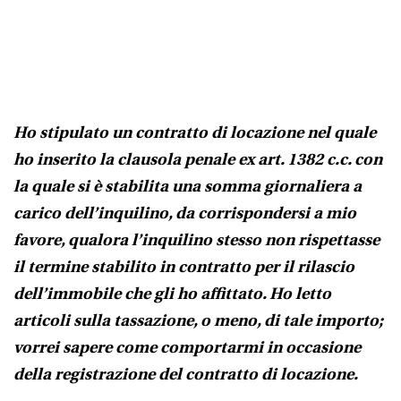
TV
PARMA
RADIO
PARMA
PUBLIEDI
Ho stipulato un contratto di locazione nel quale
SVAGO
ho inserito la clausola penale ex art. 1382 c.c. con
la quale si è stabilita una somma giornaliera a
CINA
carico dell’inquilino, da corrispondersi a mio
CHIAMA
PARMA
favore, qualora l’inquilino stesso non rispettasse
il termine stabilito in contratto per il rilascio
dell’immobile che gli ho affittato. Ho letto
articoli sulla tassazione, o meno, di tale importo;
vorrei sapere come comportarmi in occasione
della registrazione del contratto di locazione.