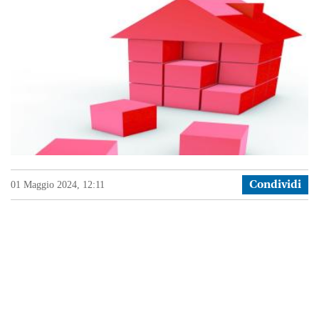
GWEB+
PODCAST
NECROLOGI
RICEVI
LE
NEWS
GAZZETTA
01 Maggio 2024, 12:11
Condividi
CLUB
SERVIZI
SCRIVICI
12