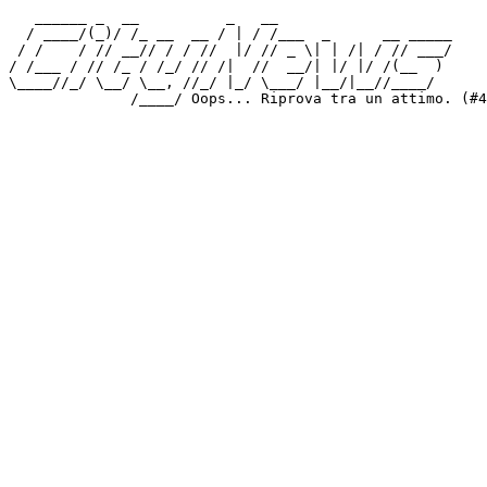
   ______ _  __          _   __

  / ____/(_)/ /_ __  __ / | / /___  _      __ _____

 / /    / // __// / / //  |/ // _ \| | /| / // ___/

/ /___ / // /_ / /_/ // /|  //  __/| |/ |/ /(__  )

\____//_/ \__/ \__, //_/ |_/ \___/ |__/|__//____/
