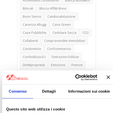
Assemblea Condominio
Banca Woolwich
Bilocali
Blocco Affitti Brevi
Buon Senso
Cambioabitazione
Carenza Alloggi
Case Green
Case Pubbliche
Cedolare Secca
CO2
Collabenti
Compravendite Immobiliari
Condominio
Confcommercio
Confedilizia.EU
Detrazioni Edilizie
Dirittiproprietà
Emissioni
Firenze
Gabetti Spa
Green Deal
Green Party
Ideologia Green
Irregolarità Formali
Libero Mercato
Monolocali
New York
Consenso
Dettagli
Informazioni sui cookie
Nudaproprietà
Prezzi Case
Prima Casa
Proprietari Casa
Questo sito web utilizza i cookie