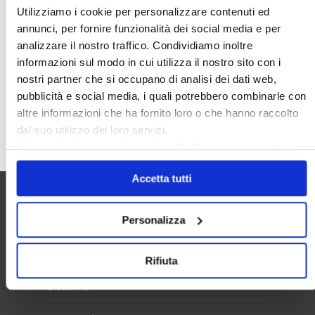
Rendite Catastali
Rivoluzioneliberale
Utilizziamo i cookie per personalizzare contenuti ed
Ruderi
Sicurezza
Sommerso
annunci, per fornire funzionalità dei social media e per
analizzare il nostro traffico. Condividiamo inoltre
Sunia
Trasferimenti
Treviso
informazioni sul modo in cui utilizza il nostro sito con i
Valore Case
nostri partner che si occupano di analisi dei dati web,
pubblicità e social media, i quali potrebbero combinarle con
altre informazioni che ha fornito loro o che hanno raccolto
Cerca
dal suo utilizzo dei loro servizi.
Chiudendo il banner cliccando sulla
X
verranno accettati
solo i cookie necessari.
Accetta tutti
Utilità
Personalizza
Contatti e RPD
Rifiuta
Disclaimer