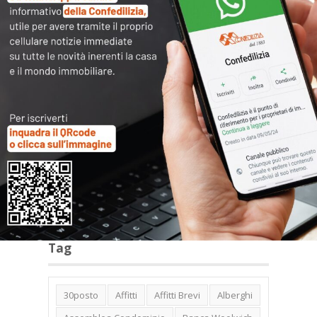
Archivi
Categorie
Tag
30posto
Affitti
Affitti Brevi
Alberghi