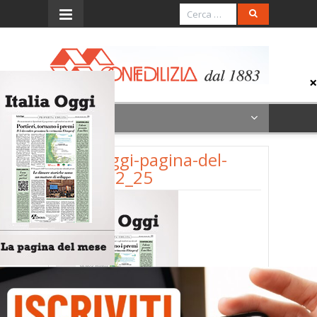
Menu
italia-oggi-pagina-del-
mese_12_25