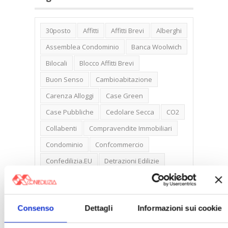
30posto
Affitti
Affitti Brevi
Alberghi
Assemblea Condominio
Banca Woolwich
Bilocali
Blocco Affitti Brevi
Buon Senso
Cambioabitazione
Carenza Alloggi
Case Green
Case Pubbliche
Cedolare Secca
CO2
Collabenti
Compravendite Immobiliari
Condominio
Confcommercio
Confedilizia.EU
Detrazioni Edilizie
Dirittiproprietà
Emissioni
Firenze
Gabetti Spa
Green Deal
Green Party
Consenso
Dettagli
Informazioni sui cookie
Ideologia Green
Irregolarità Formali
Libero Mercato
Monolocali
New York