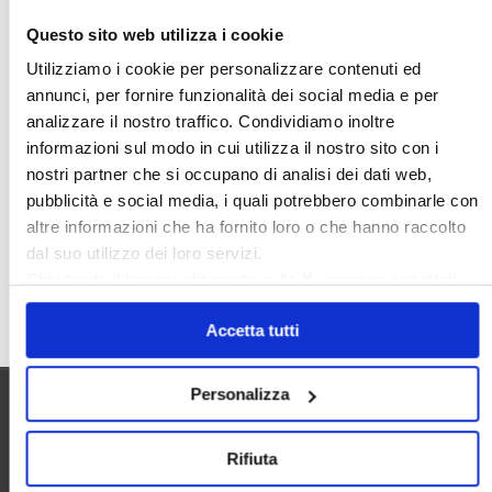
Nudaproprietà
Prezzi Case
Questo sito web utilizza i cookie
Prima Casa
Proprietari Casa
Utilizziamo i cookie per personalizzare contenuti ed
annunci, per fornire funzionalità dei social media e per
Rendite Catastali
Rivoluzioneliberale
analizzare il nostro traffico. Condividiamo inoltre
Ruderi
Sicurezza
Sommerso
informazioni sul modo in cui utilizza il nostro sito con i
Sunia
Trasferimenti
Treviso
nostri partner che si occupano di analisi dei dati web,
pubblicità e social media, i quali potrebbero combinarle con
Valore Case
altre informazioni che ha fornito loro o che hanno raccolto
dal suo utilizzo dei loro servizi.
Chiudendo il banner cliccando sulla
X
verranno accettati
Cerca
solo i cookie necessari.
Accetta tutti
Personalizza
Utilità
Rifiuta