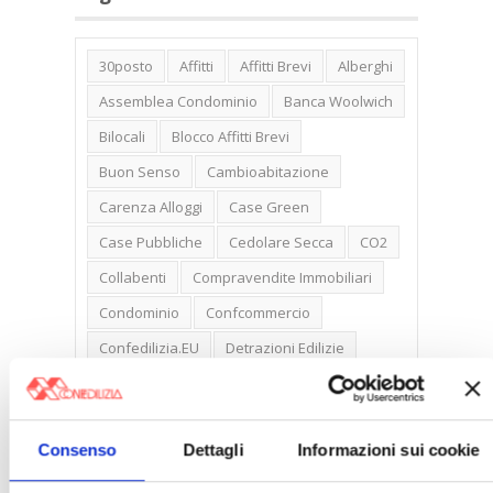
30posto
Affitti
Affitti Brevi
Alberghi
Assemblea Condominio
Banca Woolwich
Bilocali
Blocco Affitti Brevi
Buon Senso
Cambioabitazione
Carenza Alloggi
Case Green
Case Pubbliche
Cedolare Secca
CO2
Collabenti
Compravendite Immobiliari
Condominio
Confcommercio
Confedilizia.EU
Detrazioni Edilizie
Dirittiproprietà
Emissioni
Firenze
Gabetti Spa
Green Deal
Green Party
Consenso
Dettagli
Informazioni sui cookie
Ideologia Green
Irregolarità Formali
Libero Mercato
Monolocali
New York