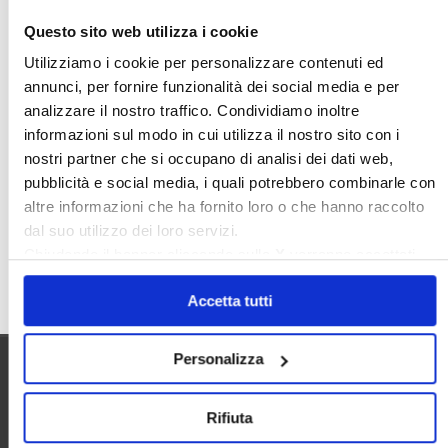
Nudaproprietà
Prezzi Case
Questo sito web utilizza i cookie
Prima Casa
Proprietari Casa
Utilizziamo i cookie per personalizzare contenuti ed
annunci, per fornire funzionalità dei social media e per
Rendite Catastali
Rivoluzioneliberale
analizzare il nostro traffico. Condividiamo inoltre
Ruderi
Sicurezza
Sommerso
informazioni sul modo in cui utilizza il nostro sito con i
Sunia
Trasferimenti
Treviso
nostri partner che si occupano di analisi dei dati web,
pubblicità e social media, i quali potrebbero combinarle con
Valore Case
altre informazioni che ha fornito loro o che hanno raccolto
dal suo utilizzo dei loro servizi.
Chiudendo il banner cliccando sulla
X
verranno accettati
Cerca
solo i cookie necessari.
Accetta tutti
Personalizza
Utilità
Rifiuta