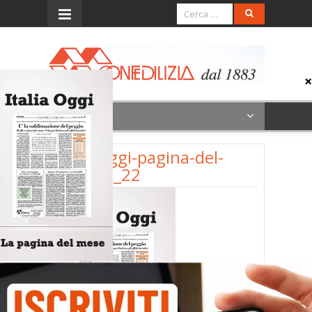
Menu
italia-oggi-pagina-del-
mese_6_22