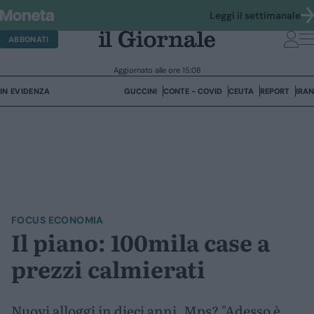
Leggi il settimanale
ABBONATI
Aggiornato alle ore 15:08
IN EVIDENZA
GUCCINI
CONTE - COVID
CEUTA
REPORT
IRAN
FOCUS ECONOMIA
Il piano: 100mila case a
prezzi calmierati
Nuovi alloggi in dieci anni. Mps? "Adesso è