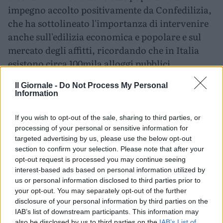
impegno accolto positivamente da Confedilizia,
che ha sottolineato l'importanza di intervenire
anche sull'edilizia economica e popolare e sul
mercato degli affitti, ricordando che in Italia
esistono circa 100mila alloggi pubblici
potenzialmente utilizzabili ma oggi vuoti perché
Il Giornale -
Do Not Process My Personal
bisognosi di manutenzione o occupati
Information
abusivamente, e auspicando misure rapide come
incentivi fiscali e una normativa per accelerare
If you wish to opt-out of the sale, sharing to third parties, or
gli sfratti, in grado di aumentare l'offerta e
processing of your personal or sensitive information for
targeted advertising by us, please use the below opt-out
calmierare i canoni.
section to confirm your selection. Please note that after your
opt-out request is processed you may continue seeing
Sul fronte del lavoro e delle relazioni
interest-based ads based on personal information utilized by
industriali, Meloni ha ribadito la disponibilità
us or personal information disclosed to third parties prior to
ad aprire un patto sociale, affermando di essere
your opt-out. You may separately opt-out of the further
disclosure of your personal information by third parties on the
"assolutamente pronta e disponibile a discutere
IAB’s list of downstream participants. This information may
di un patto sociale per affrontare le grandi
also be disclosed by us to third parties on the
IAB’s List of