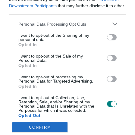
questioni di fronte alle grandi trasformazioni
Downstream Participants
that may further disclose it to other
third parties.
del nostro tempo" per affrontare le "grandi
trasformazioni che arriveranno". Un'apertura
Personal Data Processing Opt Outs
dichiarata alle proposte della Cisl che non
I want to opt-out of the Sharing of my
dispiacciono a Confindustria e che possono
personal data.
Opted In
definitivamente mettere in un angolo la Cgil se
continuerà ottusamente a non dialogare con le
I want to opt-out of the Sale of my
Personal Data.
sue controparti.
Opted In
Capitolo Mps, con la conferma che il governo
I want to opt-out of processing my
Personal Data for Targeted Advertising.
non esclude la cessione del residuo 4,9 per cento.
Opted In
"Non c'è nessuna fretta", ha precisato Meloni,
I want to opt-out of Collection, Use,
rivendicando però il lavoro fatto dall'esecutivo
Retention, Sale, and/or Sharing of my
Personal Data that Is Unrelated with the
che ha portato a una forte rivalutazione del
Purposes for which it was collected.
Opted Out
titolo e al rientro di circa 2,5 miliardi nelle casse
dello Stato, e ribadendo che un eventuale terzo
CONFIRM
polo bancario "sarebbe utile ma non nelle