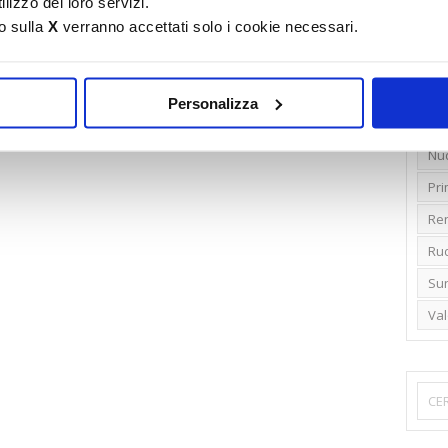
lizzo dei loro servizi.
o sulla
X
verranno accettati solo i cookie necessari.
Emi
Gr
Ide
Personalizza
Lib
Nu
Pr
Ren
Rud
Su
Va