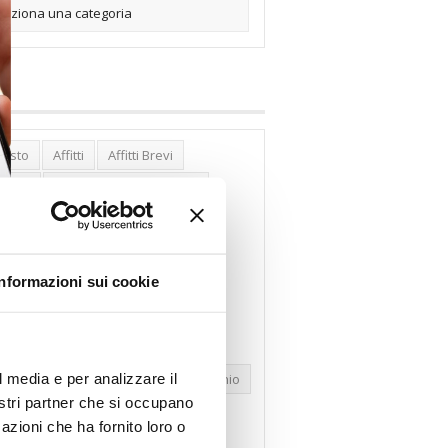
posto
Affitti
Affitti Brevi
erghi
Assemblea Condominio
nca Woolwich
Bilocali
cco Affitti Brevi
Buon Senso
Informazioni sui cookie
mbioabitazione
Carenza Alloggi
se Green
Case Pubbliche
dolare Secca
CO2
Collabenti
l media e per analizzare il
pravendite Immobiliari
Condominio
nostri partner che si occupano
nfcommercio
Confedilizia.EU
azioni che ha fornito loro o
razioni Edilizie
Dirittiproprietà