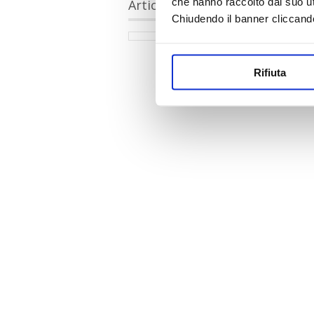
che hanno raccolto dal suo uti
Articoli collegati
Chiudendo il banner cliccand
Rifiuta