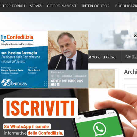
I TERRITORIALI
SERVIZI
COORDINAMENTI
INTERLOCUTORI
PUBBLICAZI
sprudenza
Fisco
Portierato
Intorno alla casa
Notiz
Arch
Cate