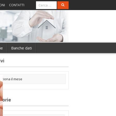
ONI
CONTATTI
ie
Banche dati
ivi
gorie