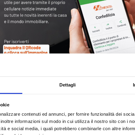
Tag
30
Alb
Ba
Blo
Dettagli
Ca
Ca
Ce
ookie
nalizzare contenuti ed annunci, per fornire funzionalità dei socia
Com
inoltre informazioni sul modo in cui utilizza il nostro sito con i 
Co
icità e social media, i quali potrebbero combinarle con altre inform
Det