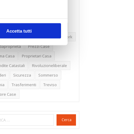
ssioni
Firenze
Gabetti Spa
een Deal
Green Party
ologia Green
Irregolarità Formali
Accetta tutti
ero Mercato
Monolocali
New York
daproprietà
Prezzi Case
ima Casa
Proprietari Casa
dite Catastali
Rivoluzioneliberale
eri
Sicurezza
Sommerso
nia
Trasferimenti
Treviso
lore Case
Cerca