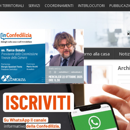
I TERRITORIALI
SERVIZI
COORDINAMENTI
INTERLOCUTORI
PUBBLICAZI
sprudenza
Fisco
Portierato
Intorno alla casa
Notiz
Arch
Cate