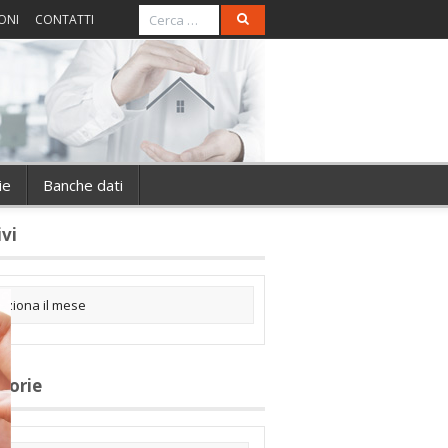
ONI
CONTATTI
ie
Banche dati
ivi
gorie