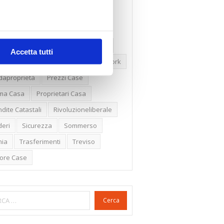
ssioni
Firenze
Gabetti Spa
een Deal
Green Party
ologia Green
Irregolarità Formali
Accetta tutti
ero Mercato
Monolocali
New York
daproprietà
Prezzi Case
ima Casa
Proprietari Casa
dite Catastali
Rivoluzioneliberale
eri
Sicurezza
Sommerso
nia
Trasferimenti
Treviso
lore Case
Cerca