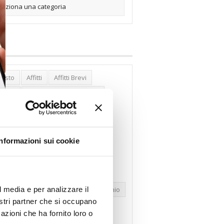
posto
Affitti
Affitti Brevi
erghi
Assemblea Condominio
nca Woolwich
Bilocali
cco Affitti Brevi
Buon Senso
Informazioni sui cookie
mbioabitazione
Carenza Alloggi
se Green
Case Pubbliche
dolare Secca
CO2
Collabenti
l media e per analizzare il
pravendite Immobiliari
Condominio
nostri partner che si occupano
nfcommercio
Confedilizia.EU
azioni che ha fornito loro o
razioni Edilizie
Dirittiproprietà