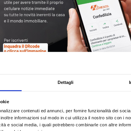
Tag
30
Alb
Ba
Blo
Dettagli
Ca
Ca
Ce
ookie
nalizzare contenuti ed annunci, per fornire funzionalità dei socia
Com
inoltre informazioni sul modo in cui utilizza il nostro sito con i 
Co
icità e social media, i quali potrebbero combinarle con altre inform
Det