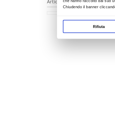
che hanno raccolto dal suo uti
Articoli collegati
Chiudendo il banner cliccand
Rifiuta