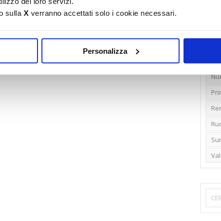
lizzo dei loro servizi.
o sulla
X
verranno accettati solo i cookie necessari.
Emi
Gr
Ide
Personalizza
Lib
Nu
Pr
Ren
Rud
Su
Va