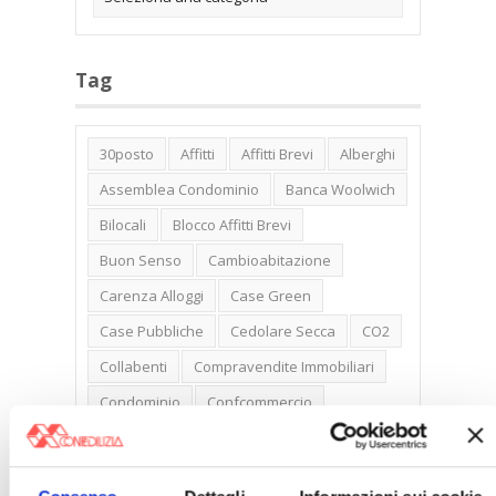
Tag
30posto
Affitti
Affitti Brevi
Alberghi
Assemblea Condominio
Banca Woolwich
Bilocali
Blocco Affitti Brevi
Buon Senso
Cambioabitazione
Carenza Alloggi
Case Green
Case Pubbliche
Cedolare Secca
CO2
Collabenti
Compravendite Immobiliari
Condominio
Confcommercio
Confedilizia.EU
Detrazioni Edilizie
Dirittiproprietà
Emissioni
Firenze