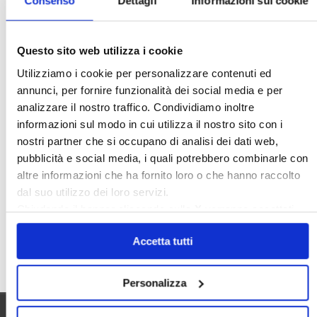
Consenso
Dettagli
Informazioni sui cookie
Gabetti Spa
Green Deal
Green Party
Ideologia Green
Irregolarità Formali
Questo sito web utilizza i cookie
Libero Mercato
Monolocali
New York
Utilizziamo i cookie per personalizzare contenuti ed
Nudaproprietà
Prezzi Case
annunci, per fornire funzionalità dei social media e per
Prima Casa
Proprietari Casa
analizzare il nostro traffico. Condividiamo inoltre
Rendite Catastali
Rivoluzioneliberale
informazioni sul modo in cui utilizza il nostro sito con i
nostri partner che si occupano di analisi dei dati web,
Ruderi
Sicurezza
Sommerso
pubblicità e social media, i quali potrebbero combinarle con
Sunia
Trasferimenti
Treviso
altre informazioni che ha fornito loro o che hanno raccolto
Valore Case
dal suo utilizzo dei loro servizi.
Chiudendo il banner cliccando sulla
X
verranno accettati
solo i cookie necessari.
Accetta tutti
Cerca
Personalizza