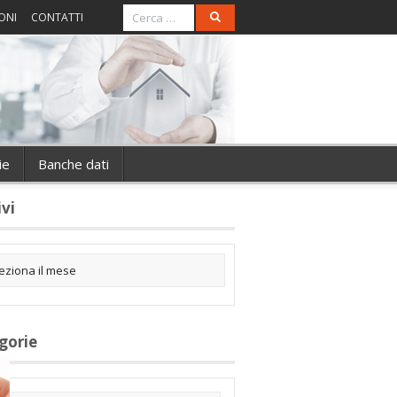
ONI
CONTATTI
ie
Banche dati
ivi
gorie