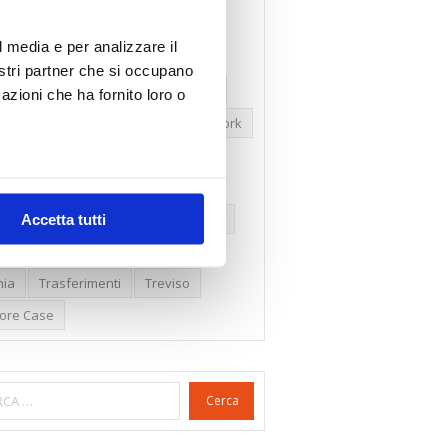
ssioni
Firenze
Gabetti Spa
l media e per analizzare il
een Deal
Green Party
nostri partner che si occupano
ologia Green
Irregolarità Formali
azioni che ha fornito loro o
ero Mercato
Monolocali
New York
daproprietà
Prezzi Case
ima Casa
Proprietari Casa
dite Catastali
Rivoluzioneliberale
Accetta tutti
eri
Sicurezza
Sommerso
nia
Trasferimenti
Treviso
lore Case
Cerca