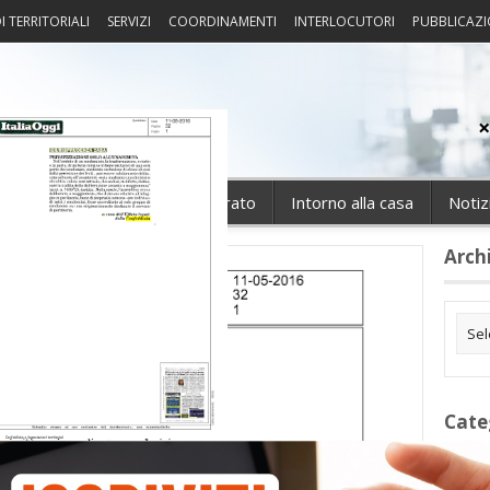
I TERRITORIALI
SERVIZI
COORDINAMENTI
INTERLOCUTORI
PUBBLICAZI
sprudenza
Fisco
Portierato
Intorno alla casa
Notiz
Arch
Cate