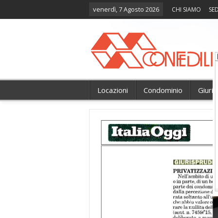
venerdì, 7 Agosto 2026
CHI SIAMO
SED
Locazioni
Condominio
Giuri