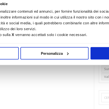
ookie
Emi
nalizzare contenuti ed annunci, per fornire funzionalità dei socia
Gr
inoltre informazioni sul modo in cui utilizza il nostro sito con i 
Ide
icità e social media, i quali potrebbero combinarle con altre inform
lizzo dei loro servizi.
Lib
o sulla
X
verranno accettati solo i cookie necessari.
Nu
Pr
Ren
Personalizza
vatizzazioni
Rud
Su
Va