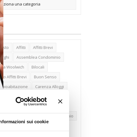
posto
Affitti
Affitti Brevi
erghi
Assemblea Condominio
nca Woolwich
Bilocali
cco Affitti Brevi
Buon Senso
mbioabitazione
Carenza Alloggi
se Green
Case Pubbliche
dolare Secca
CO2
Collabenti
pravendite Immobiliari
Condominio
Informazioni sui cookie
nfcommercio
Confedilizia.EU
razioni Edilizie
Dirittiproprietà