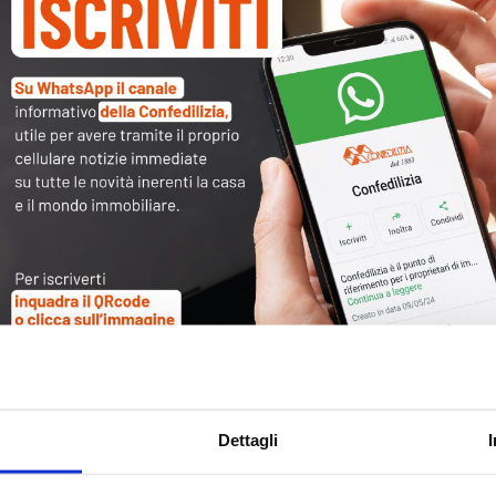
Tag
30
Alb
Ba
Blo
Ca
Ca
Ce
Com
Dettagli
Co
Det