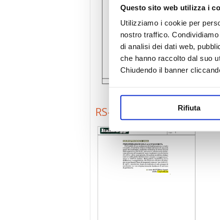
Questo sito web utilizza i c
Utilizziamo i cookie per perso
nostro traffico. Condividiamo 
di analisi dei dati web, pubbl
che hanno raccolto dal suo uti
Chiudendo il banner cliccand
Rifiuta
RS-ItaliaOggi-160511-Pri