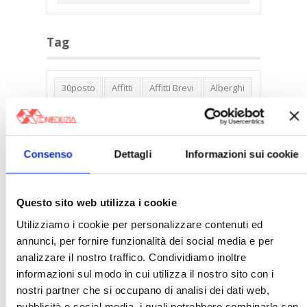
Tag
30posto
Affitti
Affitti Brevi
Alberghi
Assemblea Condominio
Banca Woolwich
Bilocali
Blocco Affitti Brevi
Buon Senso
Cambioabitazione
Consenso
Dettagli
Informazioni sui cookie
Carenza Alloggi
Case Green
Case Pubbliche
Cedolare Secca
CO2
Questo sito web utilizza i cookie
Collabenti
Compravendite Immobiliari
Utilizziamo i cookie per personalizzare contenuti ed
annunci, per fornire funzionalità dei social media e per
Condominio
Confcommercio
analizzare il nostro traffico. Condividiamo inoltre
Confedilizia.EU
Detrazioni Edilizie
informazioni sul modo in cui utilizza il nostro sito con i
Dirittiproprietà
Emissioni
Firenze
nostri partner che si occupano di analisi dei dati web,
pubblicità e social media, i quali potrebbero combinarle con