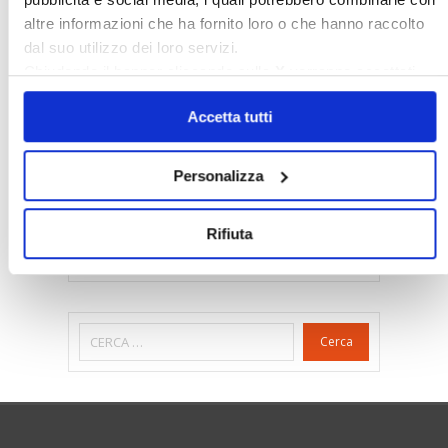
Gabetti Spa
Green Deal
Green Party
altre informazioni che ha fornito loro o che hanno raccolto
Ideologia Green
Irregolarità Formali
dal suo utilizzo dei loro servizi.
Libero Mercato
Monolocali
New York
Chiudendo il banner cliccando sulla
X
verranno accettati
solo i cookie necessari.
Nudaproprietà
Prezzi Case
Accetta tutti
Prima Casa
Proprietari Casa
Rendite Catastali
Rivoluzioneliberale
Personalizza
Ruderi
Sicurezza
Sommerso
Sunia
Trasferimenti
Treviso
Rifiuta
Valore Case
Cerca