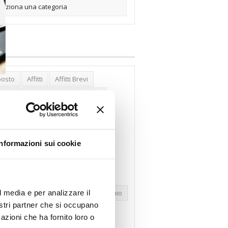
posto
Affitti
Affitti Brevi
erghi
Assemblea Condominio
nca Woolwich
Bilocali
cco Affitti Brevi
Buon Senso
Informazioni sui cookie
mbioabitazione
Carenza Alloggi
se Green
Case Pubbliche
dolare Secca
CO2
Collabenti
l media e per analizzare il
pravendite Immobiliari
Condominio
nostri partner che si occupano
nfcommercio
Confedilizia.EU
azioni che ha fornito loro o
razioni Edilizie
Dirittiproprietà