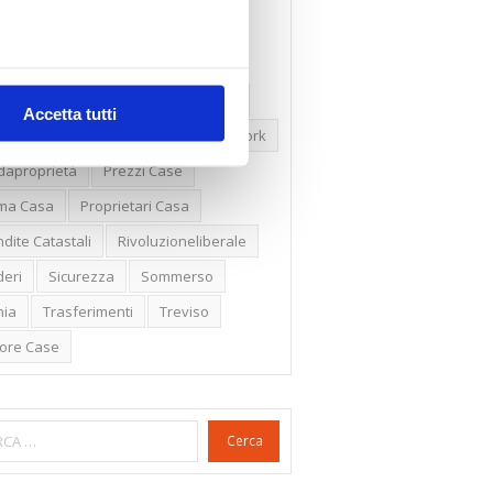
ssioni
Firenze
Gabetti Spa
een Deal
Green Party
ologia Green
Irregolarità Formali
Accetta tutti
ero Mercato
Monolocali
New York
daproprietà
Prezzi Case
ima Casa
Proprietari Casa
dite Catastali
Rivoluzioneliberale
eri
Sicurezza
Sommerso
nia
Trasferimenti
Treviso
lore Case
Cerca