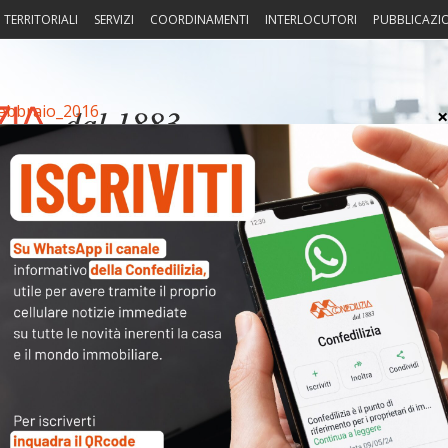
I TERRITORIALI
SERVIZI
COORDINAMENTI
INTERLOCUTORI
PUBBLICAZI
ebbraio_2016
sprudenza
Fisco
Portierato
Intorno alla casa
Notiz
Arch
Cate