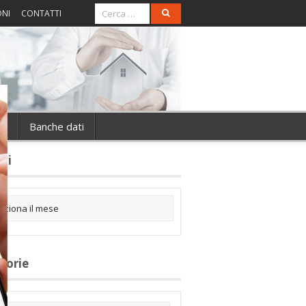
ONI
CONTATTI
ie
Banche dati
ivi
gorie