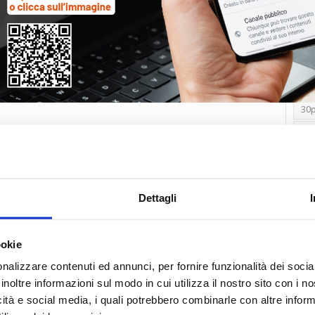
Tag
30
Alb
Ba
Blo
Dettagli
Ca
Ca
Ce
ookie
nalizzare contenuti ed annunci, per fornire funzionalità dei socia
Com
inoltre informazioni sul modo in cui utilizza il nostro sito con i 
Co
icità e social media, i quali potrebbero combinarle con altre inform
Det