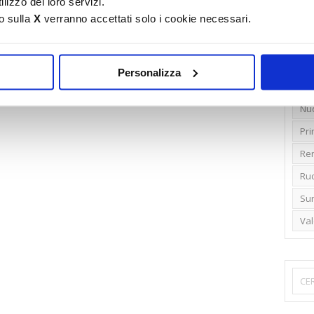
lizzo dei loro servizi.
o sulla
X
verranno accettati solo i cookie necessari.
Emi
Gr
Ide
Personalizza
Lib
Nu
Pr
Ren
Rud
Su
Va