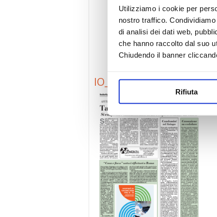
Utilizziamo i cookie per perso
nostro traffico. Condividiamo 
di analisi dei dati web, pubbl
che hanno raccolto dal suo uti
Chiudendo il banner cliccand
IO_giugno25
Rifiuta