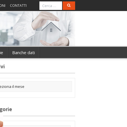
ONI
CONTATTI
ie
Banche dati
ivi
gorie