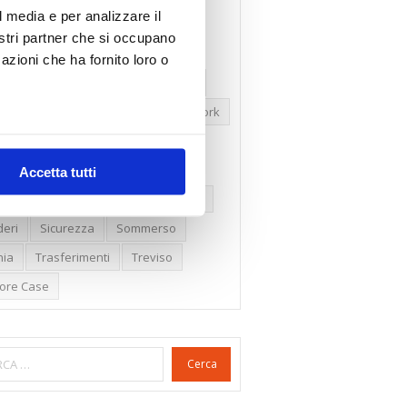
l media e per analizzare il
ssioni
Firenze
Gabetti Spa
nostri partner che si occupano
een Deal
Green Party
azioni che ha fornito loro o
ologia Green
Irregolarità Formali
ero Mercato
Monolocali
New York
daproprietà
Prezzi Case
ima Casa
Proprietari Casa
Accetta tutti
dite Catastali
Rivoluzioneliberale
eri
Sicurezza
Sommerso
nia
Trasferimenti
Treviso
lore Case
Cerca