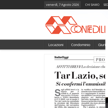
venerdì, 7 Agosto 2026
CHI SIAMO
SED
Locazioni
Condominio
Giuri