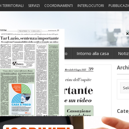
I TERRITORIALI
SERVIZI
COORDINAMENTI
INTERLOCUTORI
PUBBLICAZI
sprudenza
Fisco
Portierato
Intorno alla casa
Notiz
Arch
Cate