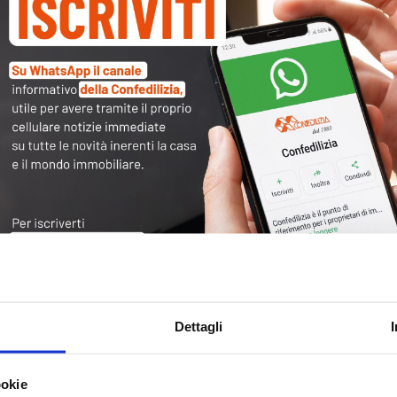
Tag
30
Alb
Ba
Blo
Ca
Ca
Ce
Dettagli
Com
Co
ookie
Det