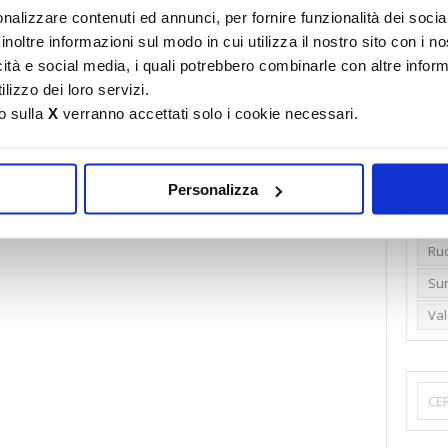
nalizzare contenuti ed annunci, per fornire funzionalità dei socia
Emi
inoltre informazioni sul modo in cui utilizza il nostro sito con i 
Gr
icità e social media, i quali potrebbero combinarle con altre inform
lizzo dei loro servizi.
Ide
o sulla
X
verranno accettati solo i cookie necessari.
Lib
Nu
Pr
Personalizza
Ren
Rud
Su
Va