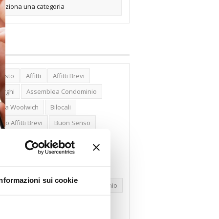
posto
Affitti
Affitti Brevi
erghi
Assemblea Condominio
nca Woolwich
Bilocali
cco Affitti Brevi
Buon Senso
mbioabitazione
Carenza Alloggi
se Green
Case Pubbliche
dolare Secca
CO2
Collabenti
Informazioni sui cookie
pravendite Immobiliari
Condominio
nfcommercio
Confedilizia.EU
razioni Edilizie
Dirittiproprietà