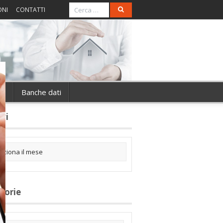
ONI
CONTATTI
ie
Banche dati
ivi
gorie