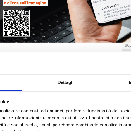
Tag
30
Alb
Ba
Blo
Dettagli
Ca
Ca
Ce
ookie
nalizzare contenuti ed annunci, per fornire funzionalità dei socia
Com
inoltre informazioni sul modo in cui utilizza il nostro sito con i 
Co
icità e social media, i quali potrebbero combinarle con altre inform
Det