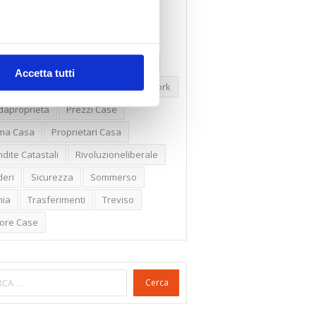
ssioni
Firenze
Gabetti Spa
een Deal
Green Party
ologia Green
Irregolarità Formali
Accetta tutti
ero Mercato
Monolocali
New York
daproprietà
Prezzi Case
ima Casa
Proprietari Casa
dite Catastali
Rivoluzioneliberale
eri
Sicurezza
Sommerso
nia
Trasferimenti
Treviso
lore Case
Cerca