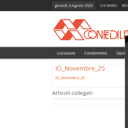
giovedì, 6 Agosto 2026
CHI SIAMO
SED
I
Locazioni
Condominio
Giuri
IO_Novembre_25
IO_Novembre_25
Articoli collegati