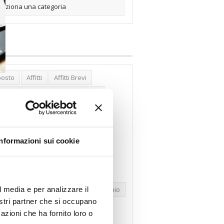
posto
Affitti
Affitti Brevi
erghi
Assemblea Condominio
nca Woolwich
Bilocali
cco Affitti Brevi
Buon Senso
Informazioni sui cookie
mbioabitazione
Carenza Alloggi
se Green
Case Pubbliche
dolare Secca
CO2
Collabenti
l media e per analizzare il
pravendite Immobiliari
Condominio
nostri partner che si occupano
nfcommercio
Confedilizia.EU
azioni che ha fornito loro o
razioni Edilizie
Dirittiproprietà