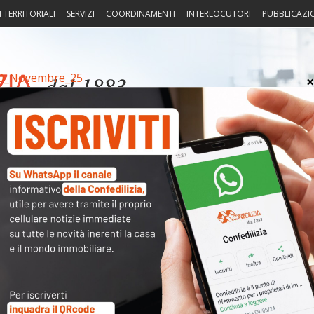
I TERRITORIALI
SERVIZI
COORDINAMENTI
INTERLOCUTORI
PUBBLICAZI
O_Novembre_25
sprudenza
Fisco
Portierato
Intorno alla casa
Notiz
Arch
Cate