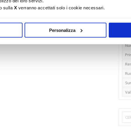
lizzo dei loro servizi.
o sulla
X
verranno accettati solo i cookie necessari.
Emi
Gr
Ide
Personalizza
Lib
Nu
Pr
Ren
Rud
Su
Va