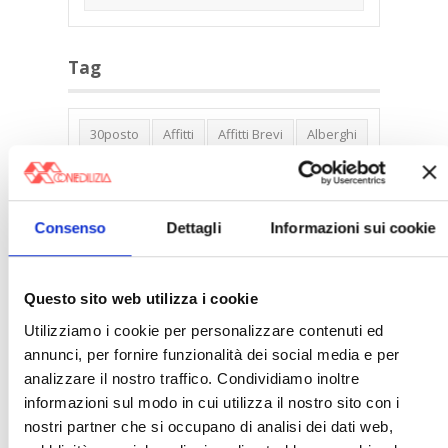
Tag
30posto
Affitti
Affitti Brevi
Alberghi
Assemblea Condominio
Banca Woolwich
Bilocali
Blocco Affitti Brevi
Consenso
Dettagli
Informazioni sui cookie
Buon Senso
Cambioabitazione
Carenza Alloggi
Case Green
Case Pubbliche
Cedolare Secca
CO2
Questo sito web utilizza i cookie
Collabenti
Compravendite Immobiliari
Utilizziamo i cookie per personalizzare contenuti ed
annunci, per fornire funzionalità dei social media e per
Condominio
Confcommercio
analizzare il nostro traffico. Condividiamo inoltre
Confedilizia.EU
Detrazioni Edilizie
informazioni sul modo in cui utilizza il nostro sito con i
Dirittiproprietà
Emissioni
Firenze
nostri partner che si occupano di analisi dei dati web,