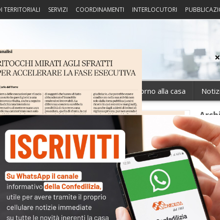
I TERRITORIALI
SERVIZI
COORDINAMENTI
INTERLOCUTORI
PUBBLICAZI
sprudenza
Fisco
Portierato
Intorno alla casa
Notiz
Arch
Cate