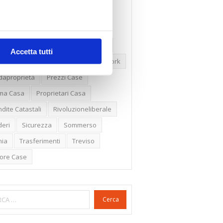
ssioni
Firenze
Gabetti Spa
een Deal
Green Party
ologia Green
Irregolarità Formali
Accetta tutti
ero Mercato
Monolocali
New York
daproprietà
Prezzi Case
ima Casa
Proprietari Casa
dite Catastali
Rivoluzioneliberale
eri
Sicurezza
Sommerso
nia
Trasferimenti
Treviso
lore Case
Cerca