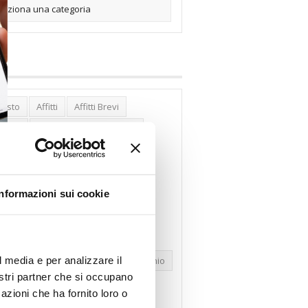
posto
Affitti
Affitti Brevi
erghi
Assemblea Condominio
nca Woolwich
Bilocali
cco Affitti Brevi
Buon Senso
Informazioni sui cookie
mbioabitazione
Carenza Alloggi
se Green
Case Pubbliche
dolare Secca
CO2
Collabenti
l media e per analizzare il
pravendite Immobiliari
Condominio
nostri partner che si occupano
nfcommercio
Confedilizia.EU
azioni che ha fornito loro o
razioni Edilizie
Dirittiproprietà