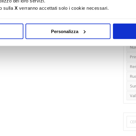
lizzo dei loro servizi.
o sulla
X
verranno accettati solo i cookie necessari.
Emi
Gr
Ide
Personalizza
Lib
Nu
Pr
Ren
Rud
Su
Va