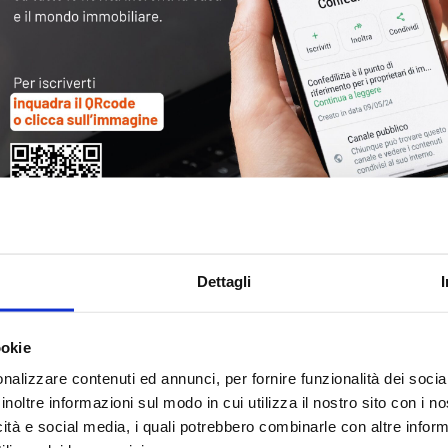
Tag
30
Alb
Ba
Blo
Dettagli
Ca
Ca
Ce
ookie
nalizzare contenuti ed annunci, per fornire funzionalità dei socia
Com
inoltre informazioni sul modo in cui utilizza il nostro sito con i 
Co
icità e social media, i quali potrebbero combinarle con altre inform
Det