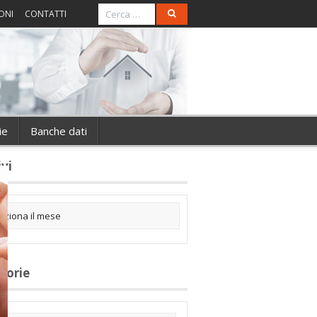
ONI
CONTATTI
ie
Banche dati
ivi
gorie