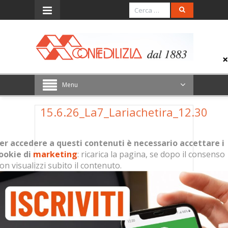
Menu
15.6.26_La7_Lariachetira_12.30
er accedere a questi contenuti è necessario accettare i
ookie di
marketing
: ricarica la pagina, se dopo il consenso
on visualizzi subito il contenuto.
Per accedere a questi contenuti è
necessario accettare i cookie di
marketing
: