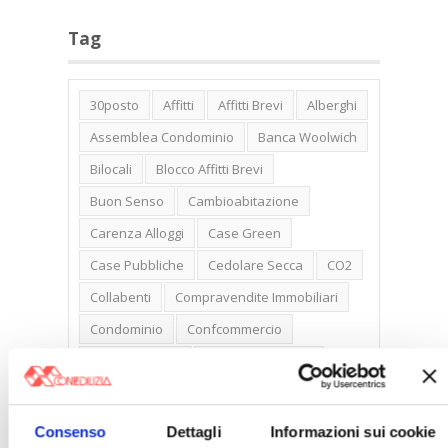
Tag
30posto
Affitti
Affitti Brevi
Alberghi
Assemblea Condominio
Banca Woolwich
Bilocali
Blocco Affitti Brevi
Buon Senso
Cambioabitazione
Carenza Alloggi
Case Green
Case Pubbliche
Cedolare Secca
CO2
Collabenti
Compravendite Immobiliari
Condominio
Confcommercio
Confedilizia.EU
Detrazioni Edilizie
Dirittiproprietà
Emissioni
Firenze
Gabetti Spa
Green Deal
Green Party
Consenso
Dettagli
Informazioni sui cookie