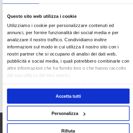
Ideologia Green
Irregolarità Formali
Libero Mercato
Monolocali
New York
Questo sito web utilizza i cookie
Nudaproprietà
Prezzi Case
Utilizziamo i cookie per personalizzare contenuti ed
Prima Casa
Proprietari Casa
annunci, per fornire funzionalità dei social media e per
analizzare il nostro traffico. Condividiamo inoltre
Rendite Catastali
Rivoluzioneliberale
informazioni sul modo in cui utilizza il nostro sito con i
Ruderi
Sicurezza
Sommerso
nostri partner che si occupano di analisi dei dati web,
Sunia
Trasferimenti
Treviso
pubblicità e social media, i quali potrebbero combinarle con
altre informazioni che ha fornito loro o che hanno raccolto
Valore Case
dal suo utilizzo dei loro servizi.
Chiudendo il banner cliccando sulla
X
verranno accettati
solo i cookie necessari.
Cerca
Accetta tutti
Personalizza
Utilità
Rifiuta