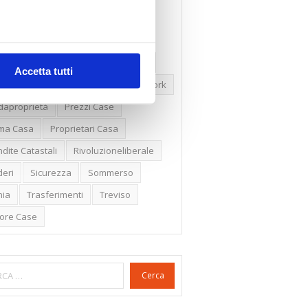
ssioni
Firenze
Gabetti Spa
een Deal
Green Party
ologia Green
Irregolarità Formali
Accetta tutti
ero Mercato
Monolocali
New York
daproprietà
Prezzi Case
ima Casa
Proprietari Casa
dite Catastali
Rivoluzioneliberale
eri
Sicurezza
Sommerso
nia
Trasferimenti
Treviso
lore Case
Cerca