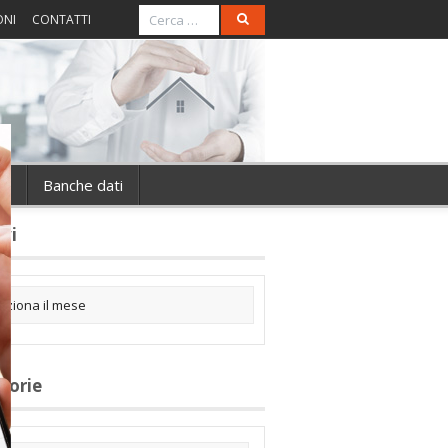
ONI
CONTATTI
ie
Banche dati
ivi
gorie