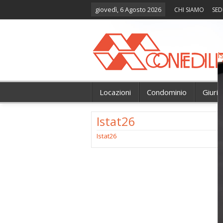
giovedì, 6 Agosto 2026
CHI SIAMO
SED
I
Locazioni
Condominio
Giuri
Istat26
Istat26