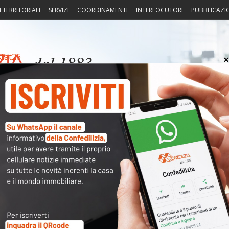
I TERRITORIALI
SERVIZI
COORDINAMENTI
INTERLOCUTORI
PUBBLICAZI
stat26
sprudenza
Fisco
Portierato
Intorno alla casa
Notiz
Arch
Cate