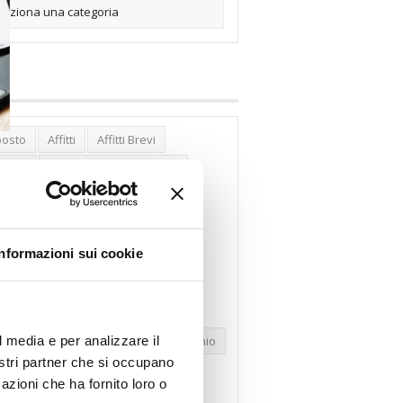
posto
Affitti
Affitti Brevi
erghi
Assemblea Condominio
nca Woolwich
Bilocali
cco Affitti Brevi
Buon Senso
Informazioni sui cookie
mbioabitazione
Carenza Alloggi
se Green
Case Pubbliche
dolare Secca
CO2
Collabenti
l media e per analizzare il
pravendite Immobiliari
Condominio
nostri partner che si occupano
nfcommercio
Confedilizia.EU
azioni che ha fornito loro o
razioni Edilizie
Dirittiproprietà