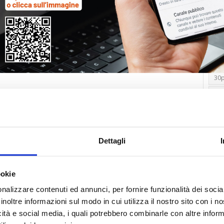
Tag
30
Alb
Ba
Blo
Dettagli
Ca
Ca
Ce
ookie
nalizzare contenuti ed annunci, per fornire funzionalità dei socia
Com
inoltre informazioni sul modo in cui utilizza il nostro sito con i 
Co
icità e social media, i quali potrebbero combinarle con altre inform
Det