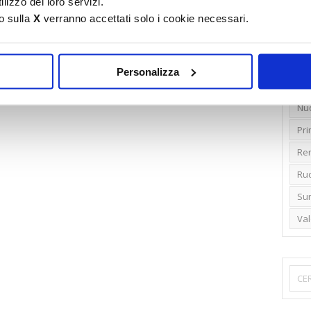
lizzo dei loro servizi.
o sulla
X
verranno accettati solo i cookie necessari.
Emi
Gr
Ide
Personalizza
Lib
Nu
Pr
Ren
Rud
Su
Va