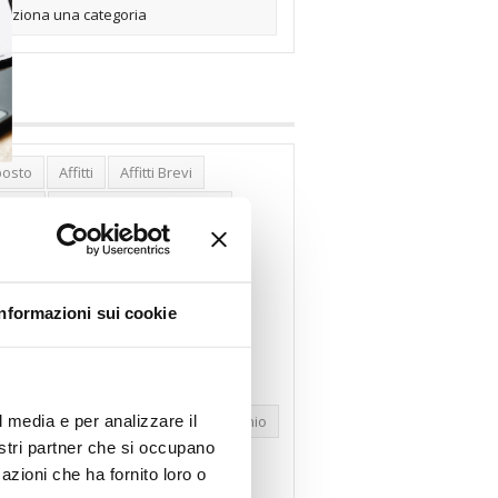
posto
Affitti
Affitti Brevi
erghi
Assemblea Condominio
nca Woolwich
Bilocali
cco Affitti Brevi
Buon Senso
Informazioni sui cookie
mbioabitazione
Carenza Alloggi
se Green
Case Pubbliche
dolare Secca
CO2
Collabenti
l media e per analizzare il
pravendite Immobiliari
Condominio
nostri partner che si occupano
nfcommercio
Confedilizia.EU
azioni che ha fornito loro o
razioni Edilizie
Dirittiproprietà