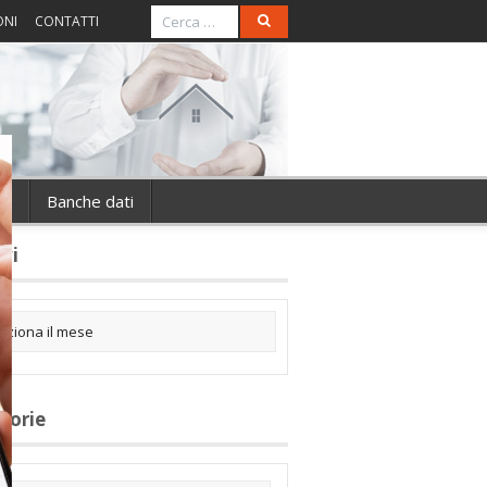
ONI
CONTATTI
ie
Banche dati
ivi
gorie