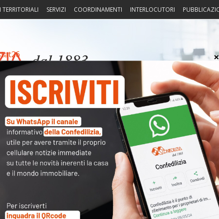
I TERRITORIALI
SERVIZI
COORDINAMENTI
INTERLOCUTORI
PUBBLICAZI
stat26
sprudenza
Fisco
Portierato
Intorno alla casa
Notiz
Arch
Cate