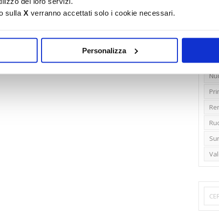
lizzo dei loro servizi.
o sulla
X
verranno accettati solo i cookie necessari.
Emi
Gr
Ide
Personalizza
Lib
Nu
Pr
Ren
Rud
Su
Va