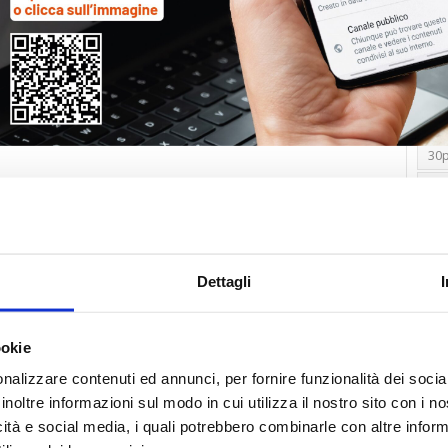
Tag
30
Alb
Ba
Blo
Dettagli
Ca
Ca
Ce
ookie
nalizzare contenuti ed annunci, per fornire funzionalità dei socia
Com
inoltre informazioni sul modo in cui utilizza il nostro sito con i 
Co
icità e social media, i quali potrebbero combinarle con altre inform
Det