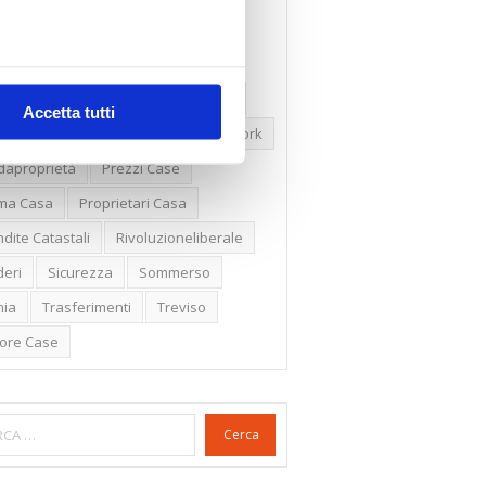
ssioni
Firenze
Gabetti Spa
een Deal
Green Party
ologia Green
Irregolarità Formali
Accetta tutti
ero Mercato
Monolocali
New York
daproprietà
Prezzi Case
ima Casa
Proprietari Casa
dite Catastali
Rivoluzioneliberale
eri
Sicurezza
Sommerso
nia
Trasferimenti
Treviso
lore Case
Cerca