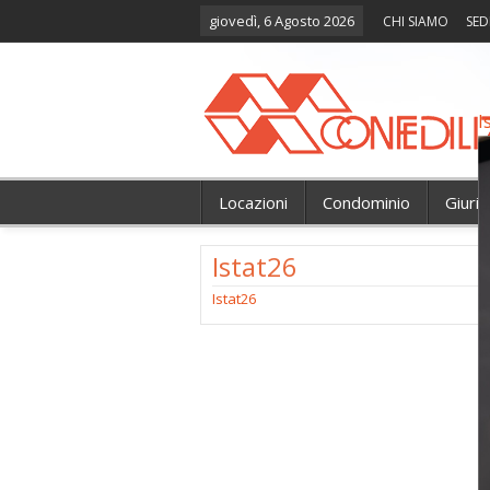
giovedì, 6 Agosto 2026
CHI SIAMO
SED
I
Locazioni
Condominio
Giuri
Istat26
Istat26