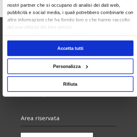
nostri partner che si occupano di analisi dei dati web,
pubblicità e social media, i quali potrebbero combinarle con
altre informazioni che ha fornito loro o che hanno raccolto
dal suo utilizzo dei loro servizi.
Chiudendo il banner cliccando sulla
X
verranno accettati
Utilità
solo i cookie necessari.
Accetta tutti
Contatti e RPD
Personalizza
Disclaimer
Privacy policy
Rifiuta
Cookie policy
Area riservata