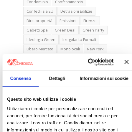
Condominio
Confcommercio
Confedilizia.EU
Detrazioni Edilizie
Dirittiproprietà
Emissioni
Firenze
Gabetti Spa
Green Deal
Green Party
Ideologia Green
Irregolarità Formali
Libero Mercato
Monolocali
New York
Nudaproprietà
Prezzi Case
Prima Casa
Proprietari Casa
Rendite Catastali
Rivoluzioneliberale
Consenso
Dettagli
Informazioni sui cookie
Ruderi
Sicurezza
Sommerso
Sunia
Trasferimenti
Treviso
Questo sito web utilizza i cookie
Valore Case
Utilizziamo i cookie per personalizzare contenuti ed
annunci, per fornire funzionalità dei social media e per
analizzare il nostro traffico. Condividiamo inoltre
informazioni sul modo in cui utilizza il nostro sito con i
Cerca