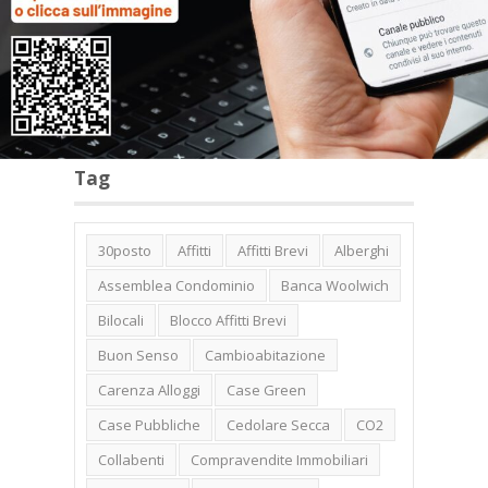
Categorie
Tag
30posto
Affitti
Affitti Brevi
Alberghi
Assemblea Condominio
Banca Woolwich
Bilocali
Blocco Affitti Brevi
Buon Senso
Cambioabitazione
Carenza Alloggi
Case Green
Case Pubbliche
Cedolare Secca
CO2
Collabenti
Compravendite Immobiliari