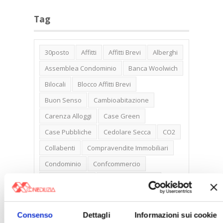
Tag
30posto
Affitti
Affitti Brevi
Alberghi
Assemblea Condominio
Banca Woolwich
Bilocali
Blocco Affitti Brevi
Buon Senso
Cambioabitazione
Carenza Alloggi
Case Green
Case Pubbliche
Cedolare Secca
CO2
Collabenti
Compravendite Immobiliari
Condominio
Confcommercio
Confedilizia.EU
Detrazioni Edilizie
Dirittiproprietà
Emissioni
Firenze
Gabetti Spa
Green Deal
Green Party
Consenso
Dettagli
Informazioni sui cookie