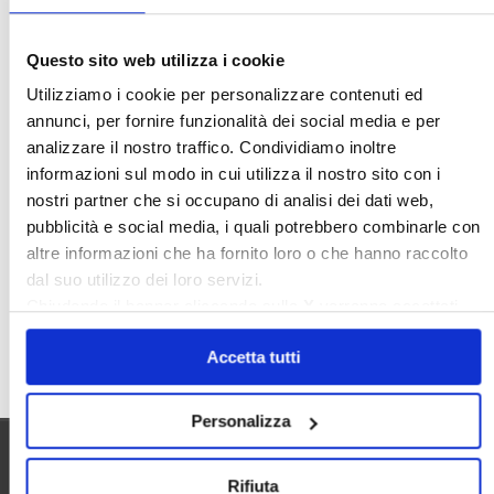
Ideologia Green
Irregolarità Formali
Libero Mercato
Monolocali
New York
Questo sito web utilizza i cookie
Nudaproprietà
Prezzi Case
Utilizziamo i cookie per personalizzare contenuti ed
Prima Casa
Proprietari Casa
annunci, per fornire funzionalità dei social media e per
analizzare il nostro traffico. Condividiamo inoltre
Rendite Catastali
Rivoluzioneliberale
informazioni sul modo in cui utilizza il nostro sito con i
Ruderi
Sicurezza
Sommerso
nostri partner che si occupano di analisi dei dati web,
Sunia
Trasferimenti
Treviso
pubblicità e social media, i quali potrebbero combinarle con
altre informazioni che ha fornito loro o che hanno raccolto
Valore Case
dal suo utilizzo dei loro servizi.
Chiudendo il banner cliccando sulla
X
verranno accettati
solo i cookie necessari.
Cerca
Accetta tutti
Personalizza
Utilità
Rifiuta