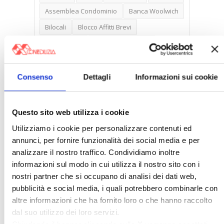
Assemblea Condominio
Banca Woolwich
Bilocali
Blocco Affitti Brevi
Buon Senso
Cambioabitazione
Carenza Alloggi
Case Green
Case Pubbliche
Cedolare Secca
CO2
Consenso
Dettagli
Informazioni sui cookie
Collabenti
Compravendite Immobiliari
Condominio
Confcommercio
Questo sito web utilizza i cookie
Confedilizia.EU
Detrazioni Edilizie
Utilizziamo i cookie per personalizzare contenuti ed
Dirittiproprietà
Emissioni
Firenze
annunci, per fornire funzionalità dei social media e per
analizzare il nostro traffico. Condividiamo inoltre
Gabetti Spa
Green Deal
Green Party
informazioni sul modo in cui utilizza il nostro sito con i
Ideologia Green
Irregolarità Formali
nostri partner che si occupano di analisi dei dati web,
Libero Mercato
Monolocali
New York
pubblicità e social media, i quali potrebbero combinarle con
altre informazioni che ha fornito loro o che hanno raccolto
Nudaproprietà
Prezzi Case
dal suo utilizzo dei loro servizi.
Prima Casa
Proprietari Casa