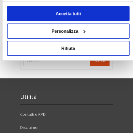
Chiudendo il banner cliccando sulla
X
verranno accettati
Rendite Catastali
Rivoluzioneliberale
solo i cookie necessari.
Accetta tutti
Ruderi
Sicurezza
Sommerso
Sunia
Trasferimenti
Treviso
Personalizza
Valore Case
Rifiuta
Cerca
Utilità
Contatti e RPD
Disclaimer