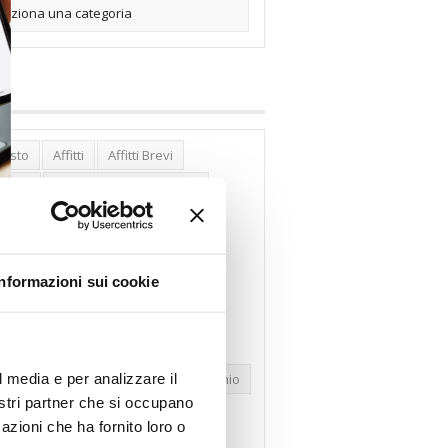
posto
Affitti
Affitti Brevi
erghi
Assemblea Condominio
nca Woolwich
Bilocali
cco Affitti Brevi
Buon Senso
Informazioni sui cookie
mbioabitazione
Carenza Alloggi
se Green
Case Pubbliche
dolare Secca
CO2
Collabenti
l media e per analizzare il
pravendite Immobiliari
Condominio
nostri partner che si occupano
nfcommercio
Confedilizia.EU
azioni che ha fornito loro o
razioni Edilizie
Dirittiproprietà