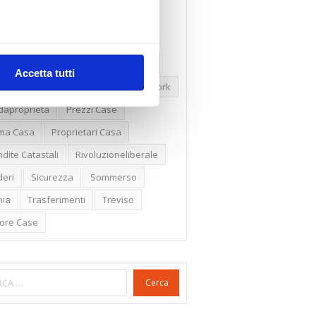
ssioni
Firenze
Gabetti Spa
een Deal
Green Party
ologia Green
Irregolarità Formali
Accetta tutti
ero Mercato
Monolocali
New York
daproprietà
Prezzi Case
ima Casa
Proprietari Casa
dite Catastali
Rivoluzioneliberale
eri
Sicurezza
Sommerso
nia
Trasferimenti
Treviso
lore Case
Cerca