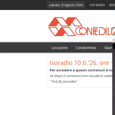
sabato, 8 Agosto 2026
CHI SIAMO
SED
P
c
n
Locazioni
Condominio
Giuri
Isoradio 10.6.’26, ore 
Per accedere a questi contenuti è nec
se dopo il consenso non visualizzi subito 
“10.6.26_Isoradio”.