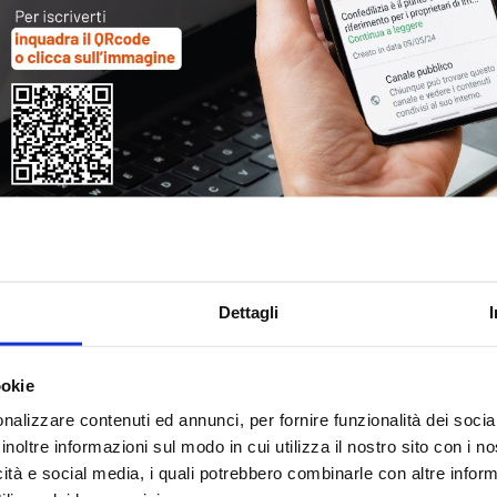
Tag
30
Alb
Ba
Blo
Dettagli
Ca
Ca
Ce
ookie
nalizzare contenuti ed annunci, per fornire funzionalità dei socia
Com
inoltre informazioni sul modo in cui utilizza il nostro sito con i 
Co
icità e social media, i quali potrebbero combinarle con altre inform
Det