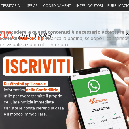
I TERRITORIALI
SERVIZI
COORDINAMENTI
INTERLOCUTORI
PUBBLICAZI
er accedere a questi contenuti è necessario accettare i
ookie di
marketing
: ricarica la pagina, se dopo il consenso
on visualizzi subito il contenuto.
sprudenza
Fisco
Portierato
Intorno alla casa
Notiz
Arch
19.45
essario accettare i cookie di
marketing
: ricarica la pagina,
il contenuto.
Cate