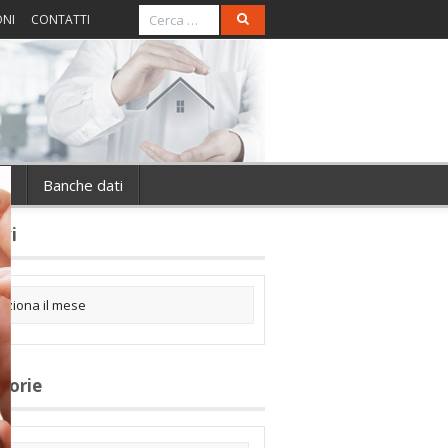
ONI
CONTATTI
ie
Banche dati
ivi
gorie