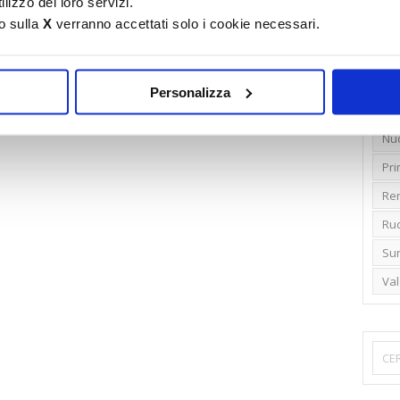
lizzo dei loro servizi.
o sulla
X
verranno accettati solo i cookie necessari.
Emi
Gr
Ide
Personalizza
Lib
Nu
Pr
Ren
Rud
Su
Va