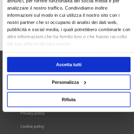
annunci, per fornire funzionalità dei social media e per
Valore Case
analizzare il nostro traffico. Condividiamo inoltre
informazioni sul modo in cui utilizza il nostro sito con i
nostri partner che si occupano di analisi dei dati web,
pubblicità e social media, i quali potrebbero combinarle con
Cerca
altre informazioni che ha fornito loro o che hanno raccolto
dal suo utilizzo dei loro servizi.
Chiudendo il banner cliccando sulla
X
verranno accettati
solo i cookie necessari.
Accetta tutti
Utilità
Personalizza
Contatti e RPD
Rifiuta
Disclaimer
Privacy policy
Cookie policy