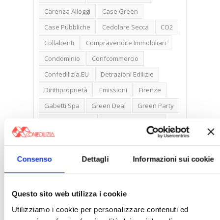
Carenza Alloggi
Case Green
Case Pubbliche
Cedolare Secca
CO2
Collabenti
Compravendite Immobiliari
Condominio
Confcommercio
Confedilizia.EU
Detrazioni Edilizie
Dirittiproprietà
Emissioni
Firenze
Gabetti Spa
Green Deal
Green Party
Ideologia Green
Irregolarità Formali
Libero Mercato
Monolocali
New York
Nudaproprietà
Prezzi Case
Consenso
Dettagli
Informazioni sui cookie
Prima Casa
Proprietari Casa
Rendite Catastali
Rivoluzioneliberale
Questo sito web utilizza i cookie
Ruderi
Sicurezza
Sommerso
Utilizziamo i cookie per personalizzare contenuti ed
Sunia
Trasferimenti
Treviso