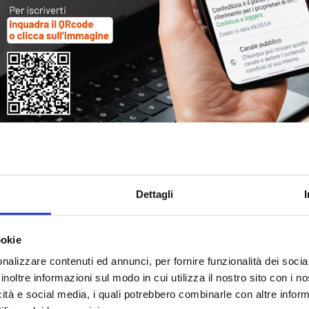
Tag
30
Alb
Ba
Blo
Dettagli
Ca
Ca
Ce
ookie
nalizzare contenuti ed annunci, per fornire funzionalità dei socia
Com
inoltre informazioni sul modo in cui utilizza il nostro sito con i 
Co
icità e social media, i quali potrebbero combinarle con altre inform
Det