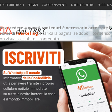
EDI TERRITORIALI
SERVIZI
COORDINAMENTI
INTERLOCUTORI
PUBBLICA
er accedere a questi contenuti è necessario accettare i
ookie di
marketing
: ricarica la pagina, se dopo il consenso
on visualizzi subito il contenuto.
sprudenza
Fisco
Portierato
Intorno alla casa
Notiz
Arch
3.45
essario accettare i cookie di
marketing
: ricarica la pagina,
il contenuto.
Cate