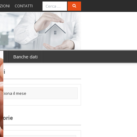
ZIONI
CONTATTI
ie
Banche dati
ivi
gorie