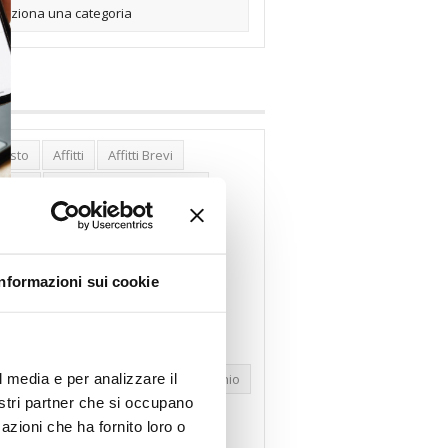
posto
Affitti
Affitti Brevi
erghi
Assemblea Condominio
nca Woolwich
Bilocali
cco Affitti Brevi
Buon Senso
Informazioni sui cookie
mbioabitazione
Carenza Alloggi
se Green
Case Pubbliche
dolare Secca
CO2
Collabenti
l media e per analizzare il
pravendite Immobiliari
Condominio
nostri partner che si occupano
nfcommercio
Confedilizia.EU
azioni che ha fornito loro o
razioni Edilizie
Dirittiproprietà