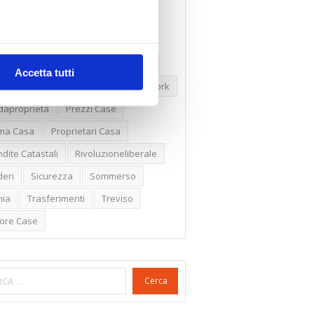
ssioni
Firenze
Gabetti Spa
een Deal
Green Party
ologia Green
Irregolarità Formali
Accetta tutti
ero Mercato
Monolocali
New York
daproprietà
Prezzi Case
ima Casa
Proprietari Casa
dite Catastali
Rivoluzioneliberale
eri
Sicurezza
Sommerso
nia
Trasferimenti
Treviso
lore Case
Cerca