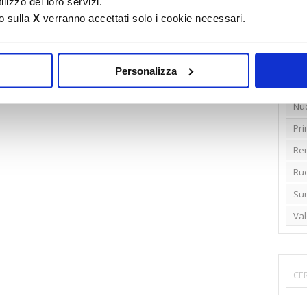
lizzo dei loro servizi.
o sulla
X
verranno accettati solo i cookie necessari.
Emi
Gr
Ide
Personalizza
Lib
Nu
Pr
Ren
Rud
Su
Va