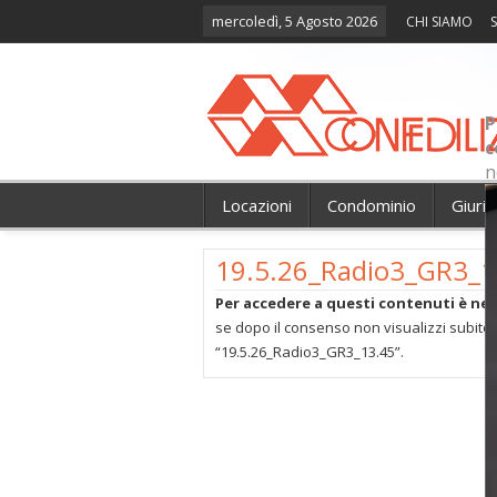
mercoledì, 5 Agosto 2026
CHI SIAMO
S
P
c
n
Locazioni
Condominio
Giuri
19.5.26_Radio3_GR3_1
Per accedere a questi contenuti è nec
se dopo il consenso non visualizzi subito 
“19.5.26_Radio3_GR3_13.45”.