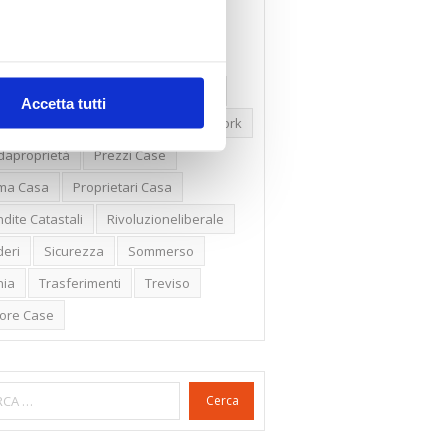
ssioni
Firenze
Gabetti Spa
een Deal
Green Party
ologia Green
Irregolarità Formali
Accetta tutti
ero Mercato
Monolocali
New York
daproprietà
Prezzi Case
ima Casa
Proprietari Casa
dite Catastali
Rivoluzioneliberale
eri
Sicurezza
Sommerso
nia
Trasferimenti
Treviso
lore Case
Cerca