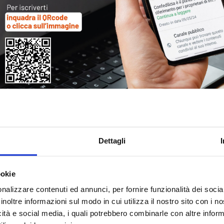
Tag
30
Alb
Ba
Blo
Dettagli
Ca
Ca
Ce
ookie
nalizzare contenuti ed annunci, per fornire funzionalità dei socia
Com
inoltre informazioni sul modo in cui utilizza il nostro sito con i 
Co
icità e social media, i quali potrebbero combinarle con altre inform
Det