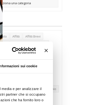
posto
Affitti
Affitti Brevi
erghi
Assemblea Condominio
nca Woolwich
Bilocali
cco Affitti Brevi
Buon Senso
Informazioni sui cookie
mbioabitazione
Carenza Alloggi
se Green
Case Pubbliche
dolare Secca
CO2
Collabenti
l media e per analizzare il
pravendite Immobiliari
Condominio
nostri partner che si occupano
nfcommercio
Confedilizia.EU
azioni che ha fornito loro o
razioni Edilizie
Dirittiproprietà