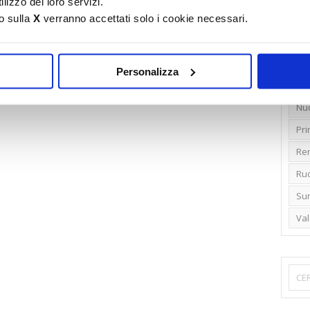
lizzo dei loro servizi.
o sulla
X
verranno accettati solo i cookie necessari.
Emi
Gr
Ide
Personalizza
Lib
Nu
Pr
Ren
Rud
Su
Va