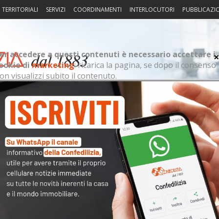
I TERRITORIALI
SERVIZI
COORDINAMENTI
INTERLOCUTORI
PUBBLICAZI
er accedere a questi contenuti è necessario accettare i
ookie di
marketing
: ricarica la pagina, se dopo il consenso
on visualizzi subito il contenuto.
sprudenza
Fisco
Portierato
Intorno alla casa
Notiz
Arch
 19.30
essario accettare i cookie di
marketing
: ricarica la pagina,
il contenuto.
Cate