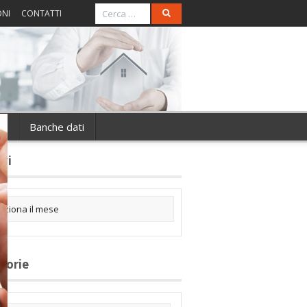
ONI
CONTATTI
ie
Banche dati
ivi
gorie