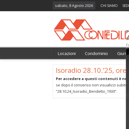
sabato, 8 Agosto 2026
CHI SIAMO
SED
P
c
n
Locazioni
Condominio
Giuri
Isoradio 28.10.’25, ore
Per accedere a questi contenuti è nec
se dopo il consenso non visualizzi subito 
“28.10.24_Isoradio_Bendetto_1930”.