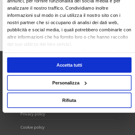
annunci, per fornire funzionalità dei social media e per
Valore Case
analizzare il nostro traffico. Condividiamo inoltre
informazioni sul modo in cui utilizza il nostro sito con i
nostri partner che si occupano di analisi dei dati web,
pubblicità e social media, i quali potrebbero combinarle con
Cerca
altre informazioni che ha fornito loro o che hanno raccolto
dal suo utilizzo dei loro servizi.
Chiudendo il banner cliccando sulla
X
verranno accettati
solo i cookie necessari.
Accetta tutti
Utilità
Personalizza
Contatti e RPD
Rifiuta
Disclaimer
Privacy policy
Cookie policy