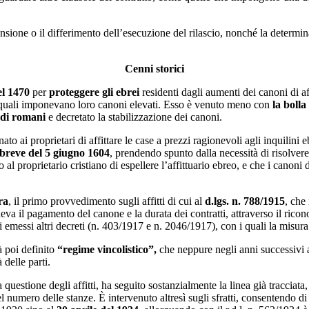
spensione o il differimento dell’esecuzione del rilascio, nonché la determi
Cenni storici
l 1470
per
proteggere gli ebrei
residenti dagli aumenti dei canoni di af
i, i quali imponevano loro canoni elevati. Esso è venuto meno con
la bolla
udi romani
e decretato la stabilizzazione dei canoni.
nato ai proprietari di affittare le case a prezzi ragionevoli agli inquilini e
breve del 5 giugno 1604
, prendendo spunto dalla necessità di risolvere 
al proprietario cristiano di espellere l’affittuario ebreo, e che i canoni 
ra
, il primo provvedimento sugli affitti di cui al
d.lgs. n. 788/1915
, che
eva il pagamento del canone e la durata dei contratti, attraverso il rico
 emessi altri decreti (n. 403/1917 e n. 2046/1917), con i quali la misura è 
à poi definito
“regime vincolistico”,
che neppure negli anni successivi 
 delle parti.
questione degli affitti, ha seguito sostanzialmente la linea già tracciata
el numero delle stanze. È intervenuto altresì sugli sfratti, consentendo di