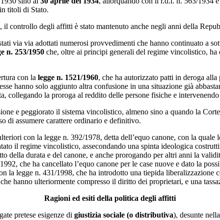
o 1930 sino al
30 aprile del 1934
, allorquando con il r.d.l. n. 563/1934 è 
 titoli di Stato.
, il controllo degli affitti è stato mantenuto anche negli anni della Repu
tati via via adottati numerosi provvedimenti che hanno continuato a sottr
ge n. 253/1950
che, oltre ai principi generali del regime vincolistico, ha
ertura con la
legge n. 1521/1960
, che ha autorizzato patti in deroga alla
sse hanno solo aggiunto altra confusione in una situazione già abbastanz
a, collegando la proroga al reddito delle persone fisiche e intervenendo s
one e peggiorato il sistema vincolistico, almeno sino a quando la Corte
sso di assumere carattere ordinario e definitivo.
ulteriori con la legge n. 392/1978, detta dell’equo canone, con la quale l
ilatato il regime vincolistico, assecondando una spinta ideologica costrutt
tto della durata e del canone, e anche prorogando per altri anni la validi
/1992, che ha cancellato l’equo canone per le case nuove e dato la possibil
 con la legge n. 431/1998, che ha introdotto una tiepida liberalizzazione 
 che hanno ulteriormente compresso il diritto dei proprietari, e una tass
Ragioni ed esiti della politica degli affitti
legate pretese esigenze di
giustizia sociale (o distributiva
), desunte nell