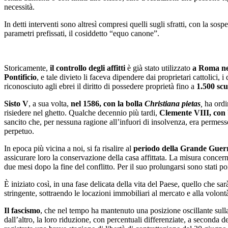
necessità.
In detti interventi sono altresì compresi quelli sugli sfratti, con la so
parametri prefissati, il cosiddetto “equo canone”.
Storicamente,
il controllo degli affitti
è già stato utilizzato
a Roma ne
Pontificio
, e tale divieto li faceva dipendere dai proprietari cattolic
riconosciuto agli ebrei il diritto di possedere proprietà fino a
1.500 sc
Sisto V
, a sua volta,
nel 1586, con la bolla
Christiana pietas
,
ha ordi
risiedere nel ghetto. Qualche decennio più tardi,
Clemente VIII, con 
sancito che, per nessuna ragione all’infuori di insolvenza, era permesso 
perpetuo.
In epoca più vicina a noi, si fa risalire al
periodo della Grande Guer
assicurare loro la conservazione della casa affittata. La misura concern
due mesi dopo la fine del conflitto. Per il suo prolungarsi sono stati poi
È iniziato così, in una fase delicata della vita del Paese, quello che sar
stringente, sottraendo le locazioni immobiliari al mercato e alla volontà
Il fascismo
, che nel tempo ha mantenuto una posizione oscillante sulla 
dall’altro, la loro riduzione, con percentuali differenziate, a seconda d