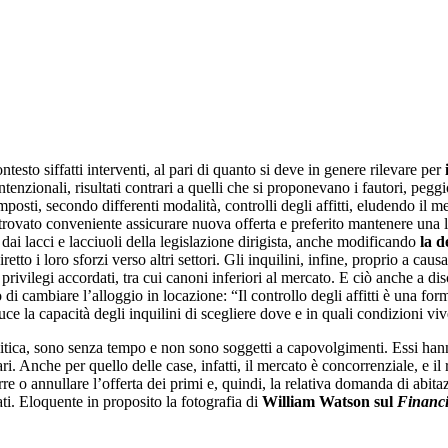
testo siffatti interventi, al pari di quanto si deve in genere rilevare per
intenzionali, risultati contrari a quelli che si proponevano i fautori, peg
mposti, secondo differenti modalità, controlli degli affitti, eludendo il me
trovato conveniente assicurare nuova offerta e preferito mantenere una lim
i lacci e lacciuoli della legislazione dirigista, anche modificando
la d
etto i loro sforzi verso altri settori. Gli inquilini, infine, proprio a caus
 privilegi accordati, tra cui canoni inferiori al mercato. E ciò anche a disc
o di cambiare l’alloggio in locazione: “Il controllo degli affitti è una for
uce la capacità degli inquilini di scegliere dove e in quali condizioni viv
litica, sono senza tempo e non sono soggetti a capovolgimenti. Essi hann
etari. Anche per quello delle case, infatti, il mercato è concorrenziale, e i
e o annullare l’offerta dei primi e, quindi, la relativa domanda di abitazi
ati. Eloquente in proposito la fotografia di
William Watson sul
Financi