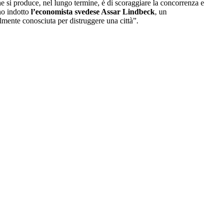
he si produce, nel lungo termine, è di scoraggiare la concorrenza e
nno indotto
l’economista svedese Assar Lindbeck
, un
almente conosciuta per distruggere una città”.