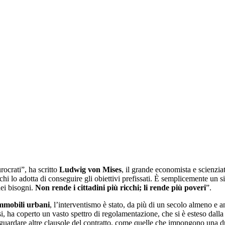
rocrati”, ha scritto
Ludwig von Mises
, il grande economista e scienziat
chi lo adotta di conseguire gli obiettivi prefissati. È semplicemente un 
ei bisogni.
Non rende i cittadini più ricchi; li rende più poveri
”.
immobili urbani
, l’interventismo è stato, da più di un secolo almeno e 
si, ha coperto un vasto spettro di regolamentazione, che si è esteso dall
 riguardare altre clausole del contratto, come quelle che impongono una d