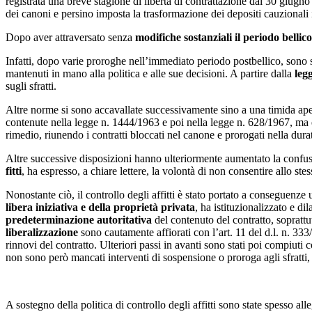
registrata una breve stagione di libertà di contrattazione dal 30 giugn
dei canoni e persino imposta la trasformazione dei depositi cauzionali in
Dopo aver attraversato senza
modifiche sostanziali il periodo bellico
Infatti, dopo varie proroghe nell’immediato periodo postbellico, sono s
mantenuti in mano alla politica e alle sue decisioni. A partire dalla
leg
sugli sfratti.
Altre norme si sono accavallate successivamente sino a una timida ap
contenute nella legge n. 1444/1963 e poi nella legge n. 628/1967, ma e
rimedio, riunendo i contratti bloccati nel canone e prorogati nella durat
Altre successive disposizioni hanno ulteriormente aumentato la confusi
fitti
, ha espresso, a chiare lettere, la volontà di non consentire allo ste
Nonostante ciò, il controllo degli affitti è stato portato a conseguenze 
libera iniziativa e della proprietà privata
, ha istituzionalizzato e d
predeterminazione autoritativa
del contenuto del contratto, soprattu
liberalizzazione
sono cautamente affiorati con l’art. 11 del d.l. n. 333
rinnovi del contratto. Ulteriori passi in avanti sono stati poi compiuti
non sono però mancati interventi di sospensione o proroga agli sfratti,
A sostegno della politica di controllo degli affitti sono state spesso al