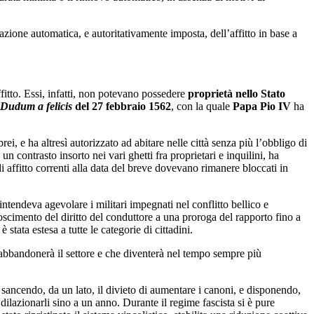
nazione automatica, e autoritativamente imposta, dell’affitto in base a
fitto. Essi, infatti, non potevano possedere
proprietà nello Stato
Dudum a felicis
del 27 febbraio 1562
, con la quale
Papa Pio IV
ha
brei, e ha altresì autorizzato ad abitare nelle città senza più l’obbligo di
un contrasto insorto nei vari ghetti fra proprietari e inquilini, ha
di affitto correnti alla data del breve dovevano rimanere bloccati in
 intendeva agevolare i militari impegnati nel conflitto bellico e
noscimento del diritto del conduttore a una proroga del rapporto fino a
stata estesa a tutte le categorie di cittadini.
abbandonerà il settore e che diventerà nel tempo sempre più
, sancendo, da un lato, il divieto di aumentare i canoni, e disponendo,
 dilazionarli sino a un anno. Durante il regime fascista si è pure