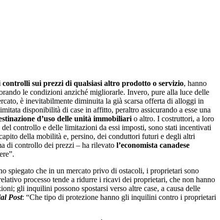
i controlli sui prezzi di qualsiasi altro prodotto o servizio
, hanno
giorando le condizioni anziché migliorarle. Invero, pure alla luce delle
rcato, è inevitabilmente diminuita la già scarsa offerta di alloggi in
itata disponibilità di case in affitto, peraltro assicurando a esse una
estinazione d’uso delle unità immobiliari
o altro. I costruttori, a loro
a del controllo e delle limitazioni da essi imposti, sono stati incentivati
apito della mobilità e, persino, dei conduttori futuri e degli altri
ma di controllo dei prezzi – ha rilevato
l’economista canadese
ere”.
o spiegato che in un mercato privo di ostacoli, i proprietari sono
l relativo processo tende a ridurre i ricavi dei proprietari, che non hanno
oni; gli inquilini possono spostarsi verso altre case, a causa delle
al Post
: “Che tipo di protezione hanno gli inquilini contro i proprietari