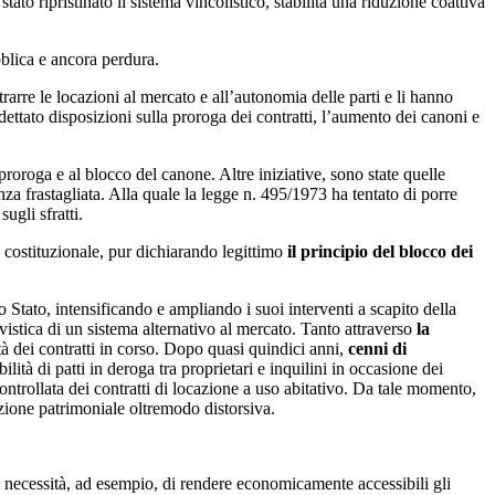
stato ripristinato il sistema vincolistico, stabilita una riduzione coattiva
bblica e ancora perdura.
arre le locazioni al mercato e all’autonomia delle parti e li hanno
 dettato disposizioni sulla proroga dei contratti, l’aumento dei canoni e
 proroga e al blocco del canone. Altre iniziative, sono state quelle
a frastagliata. Alla quale la legge n. 495/1973 ha tentato di porre
ugli sfratti.
 costituzionale, pur dichiarando legittimo
il principio del blocco dei
o Stato, intensificando e ampliando i suoi interventi a scapito della
ivistica di un sistema alternativo al mercato. Tanto attraverso
la
tà dei contratti in corso. Dopo quasi quindici anni,
cenni di
ità di patti in deroga tra proprietari e inquilini in occasione dei
controllata dei contratti di locazione a uso abitativo. Da tale momento,
azione patrimoniale oltremodo distorsiva.
a necessità, ad esempio, di rendere economicamente accessibili gli