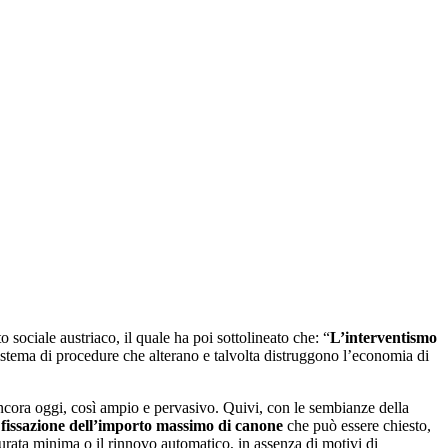
o sociale austriaco, il quale ha poi sottolineato che: “
L’interventismo
sistema di procedure che alterano e talvolta distruggono l’economia di
ancora oggi, così ampio e pervasivo. Quivi, con le sembianze della
a
fissazione dell’importo massimo di canone
che può essere chiesto,
urata minima o il rinnovo automatico, in assenza di motivi di