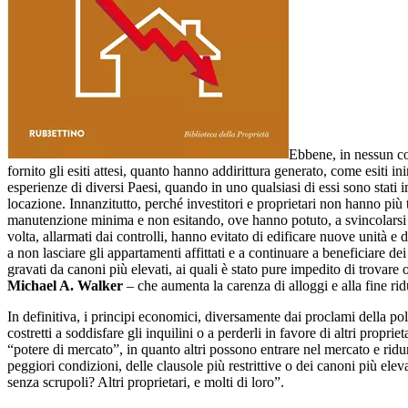
Ebbene, in nessun con
fornito gli esiti attesi, quanto hanno addirittura generato, come esiti in
esperienze di diversi Paesi, quando in uno qualsiasi di essi sono stati i
locazione. Innanzitutto, perché investitori e proprietari non hanno più 
manutenzione minima e non esitando, ove hanno potuto, a svincolarsi da
volta, allarmati dai controlli, hanno evitato di edificare nuove unità e dir
a non lasciare gli appartamenti affittati e a continuare a beneficiare dei
gravati da canoni più elevati, ai quali è stato pure impedito di trovare 
Michael A. Walker
– che aumenta la carenza di alloggi e alla fine rid
In definitiva, i principi economici, diversamente dai proclami della po
costretti a soddisfare gli inquilini o a perderli in favore di altri propri
“potere di mercato”, in quanto altri possono entrare nel mercato e ridurr
peggiori condizioni, delle clausole più restrittive o dei canoni più elev
senza scrupoli? Altri proprietari, e molti di loro”.