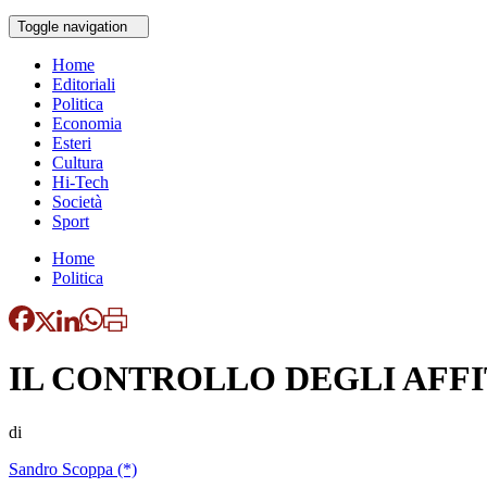
Toggle navigation
Home
Editoriali
Politica
Economia
Esteri
Cultura
Hi-Tech
Società
Sport
Home
Politica
IL CONTROLLO DEGLI AFFIT
di
Sandro Scoppa (*)