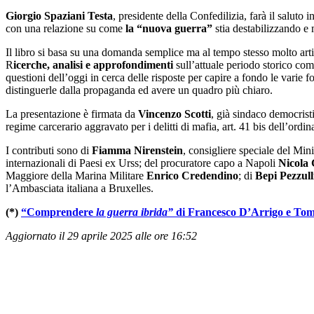
Giorgio Spaziani Testa
, presidente della Confedilizia, farà il saluto 
con una relazione su come
la “nuova guerra”
stia destabilizzando e
Il libro si basa su una domanda semplice ma al tempo stesso molto artic
R
icerche, analisi e approfondimenti
sull’attuale periodo storico co
questioni dell’oggi in cerca delle risposte per capire a fondo le varie
distinguerle dalla propaganda ed avere un quadro più chiaro.
La presentazione è firmata da
Vincenzo Scotti
, già sindaco democrist
regime carcerario aggravato per i delitti di mafia, art. 41 bis dell’ordi
I contributi sono di
Fiamma Nirenstein
, consigliere speciale del Mini
internazionali di Paesi ex Urss; del procuratore capo a Napoli
Nicola 
Maggiore della Marina Militare
Enrico Credendino
; di
Bepi Pezzull
l’Ambasciata italiana a Bruxelles.
(*)
“Comprendere
la guerra ibrida”
di Francesco D’Arrigo
e
Tom
Aggiornato il 29 aprile 2025 alle ore 16:52