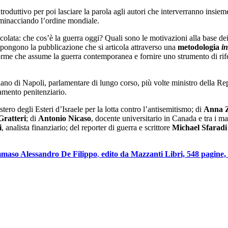
introduttivo per poi lasciare la parola agli autori che interverranno insie
 minacciando l’ordine mondiale.
olata: che cos’è la guerra oggi? Quali sono le motivazioni alla base dei 
mpongono la pubblicazione che si articola attraverso una
metodologia
i
 forme che assume la guerra contemporanea e fornire uno strumento di rif
iano di Napoli, parlamentare di lungo corso, più volte ministro della Re
namento penitenziario.
stero degli Esteri d’Israele per la lotta contro l’antisemitismo; di
Anna Z
Gratteri
; di
Antonio Nicaso
, docente universitario in Canada e tra i ma
i
, analista finanziario; del reporter di guerra e scrittore
Michael Sfaradi
maso Alessandro De Filippo
,
edito da Mazzanti Libri, 548 pagine,