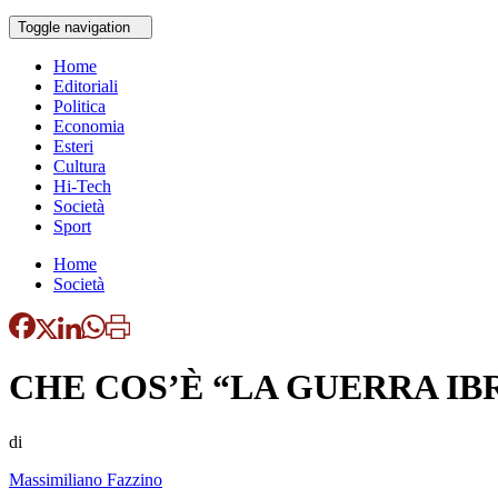
Toggle navigation
Home
Editoriali
Politica
Economia
Esteri
Cultura
Hi-Tech
Società
Sport
Home
Società
CHE COS’È “LA GUERRA IB
di
Massimiliano Fazzino