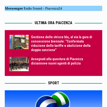
Messenger
Radio Sound
–
Piacenza24
ULTIMA ORA PIACENZA
Gestione delle strisce blu, al via la gara di
concessione biennale: “Confermata
riduzione delle tariffe e abolizione della
doppia sanzione”
Assegnati alla questura di Piacenza
diciannove nuovi agenti di polizia
SPORT