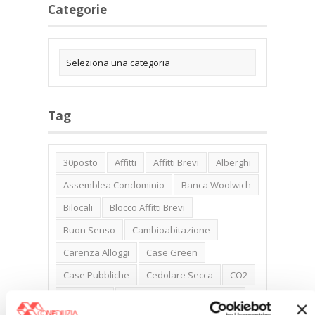
Categorie
Tag
30posto
Affitti
Affitti Brevi
Alberghi
Assemblea Condominio
Banca Woolwich
Bilocali
Blocco Affitti Brevi
Buon Senso
Cambioabitazione
Carenza Alloggi
Case Green
Case Pubbliche
Cedolare Secca
CO2
Collabenti
Compravendite Immobiliari