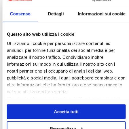
Condominio
Confcommercio
Confedilizia.EU
Detrazioni Edilizie
Consenso
Dettagli
Informazioni sui cookie
Dirittiproprietà
Emissioni
Firenze
Gabetti Spa
Green Deal
Green Party
Questo sito web utilizza i cookie
Ideologia Green
Irregolarità Formali
Utilizziamo i cookie per personalizzare contenuti ed
Libero Mercato
Monolocali
New York
annunci, per fornire funzionalità dei social media e per
analizzare il nostro traffico. Condividiamo inoltre
Nudaproprietà
Prezzi Case
informazioni sul modo in cui utilizza il nostro sito con i
Prima Casa
Proprietari Casa
nostri partner che si occupano di analisi dei dati web,
Rendite Catastali
Rivoluzioneliberale
pubblicità e social media, i quali potrebbero combinarle con
altre informazioni che ha fornito loro o che hanno raccolto
Ruderi
Sicurezza
Sommerso
dal suo utilizzo dei loro servizi.
Sunia
Trasferimenti
Treviso
Chiudendo il banner cliccando sulla
X
verranno accettati
Valore Case
solo i cookie necessari.
Accetta tutti
Cerca
Personalizza