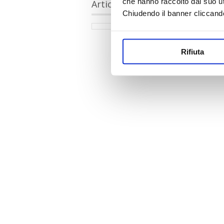
che hanno raccolto dal suo uti
Articoli collegati
Chiudendo il banner cliccand
Rifiuta