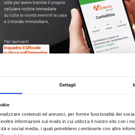
Tag
30
Alb
Ba
Blo
Dettagli
Ca
Ca
Ce
ookie
nalizzare contenuti ed annunci, per fornire funzionalità dei socia
Com
inoltre informazioni sul modo in cui utilizza il nostro sito con i 
Co
icità e social media, i quali potrebbero combinarle con altre inform
Det