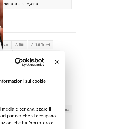
posto
Affitti
Affitti Brevi
erghi
Assemblea Condominio
nca Woolwich
Bilocali
cco Affitti Brevi
Buon Senso
Informazioni sui cookie
mbioabitazione
Carenza Alloggi
se Green
Case Pubbliche
dolare Secca
CO2
Collabenti
l media e per analizzare il
pravendite Immobiliari
Condominio
nostri partner che si occupano
nfcommercio
Confedilizia.EU
azioni che ha fornito loro o
razioni Edilizie
Dirittiproprietà