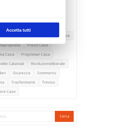
ssioni
Firenze
Gabetti Spa
een Deal
Green Party
ologia Green
Irregolarità Formali
Accetta tutti
ero Mercato
Monolocali
New York
daproprietà
Prezzi Case
ima Casa
Proprietari Casa
dite Catastali
Rivoluzioneliberale
eri
Sicurezza
Sommerso
nia
Trasferimenti
Treviso
lore Case
Cerca