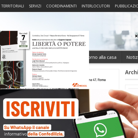
I TERRITORIALI
SERVIZI
COORDINAMENTI
INTERLOCUTORI
PUBBLICAZI
sprudenza
Fisco
Portierato
Intorno alla casa
Notiz
Arch
Cate