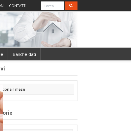
ONI
CONTATTI
ie
Banche dati
ivi
gorie