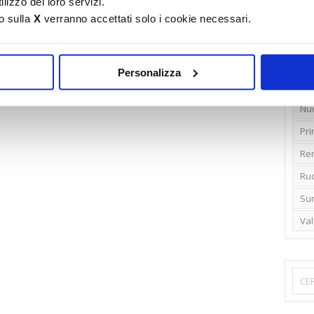
lizzo dei loro servizi.
o sulla
X
verranno accettati solo i cookie necessari.
Emi
Gr
Ide
Personalizza
Lib
Nu
Pr
Ren
Rud
Su
Va