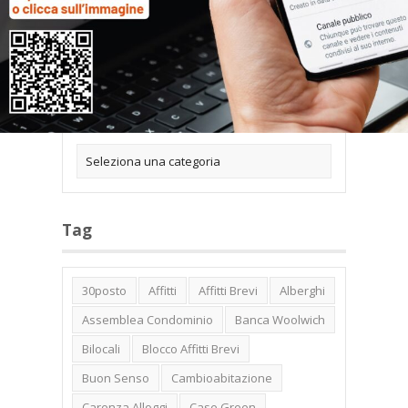
Categorie
Tag
30posto
Affitti
Affitti Brevi
Alberghi
Assemblea Condominio
Banca Woolwich
Bilocali
Blocco Affitti Brevi
Buon Senso
Cambioabitazione
Carenza Alloggi
Case Green