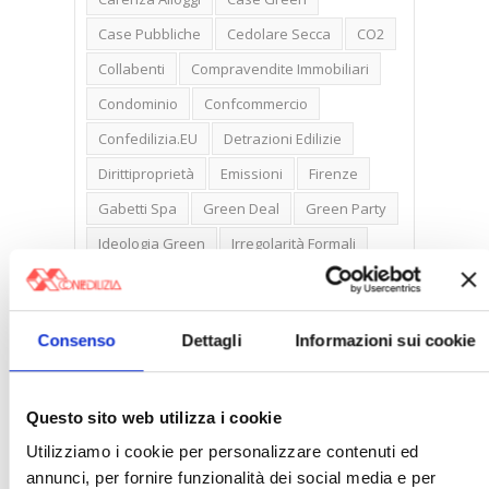
Case Pubbliche
Cedolare Secca
CO2
Collabenti
Compravendite Immobiliari
Condominio
Confcommercio
Confedilizia.EU
Detrazioni Edilizie
Dirittiproprietà
Emissioni
Firenze
Gabetti Spa
Green Deal
Green Party
Ideologia Green
Irregolarità Formali
Libero Mercato
Monolocali
New York
Nudaproprietà
Prezzi Case
Consenso
Dettagli
Informazioni sui cookie
Prima Casa
Proprietari Casa
Rendite Catastali
Rivoluzioneliberale
Questo sito web utilizza i cookie
Ruderi
Sicurezza
Sommerso
Utilizziamo i cookie per personalizzare contenuti ed
Sunia
Trasferimenti
Treviso
annunci, per fornire funzionalità dei social media e per
Valore Case