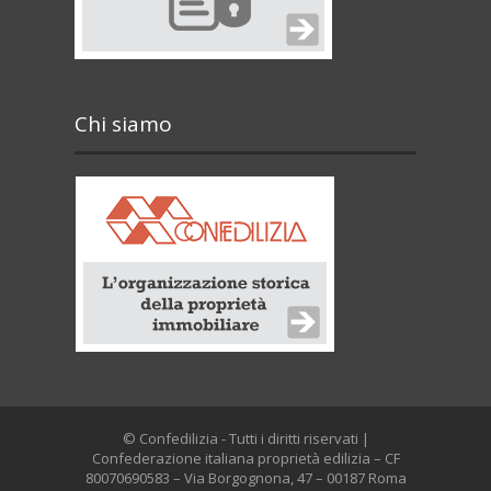
Chi siamo
© Confedilizia - Tutti i diritti riservati |
Confederazione italiana proprietà edilizia – CF
80070690583 – Via Borgognona, 47 – 00187 Roma