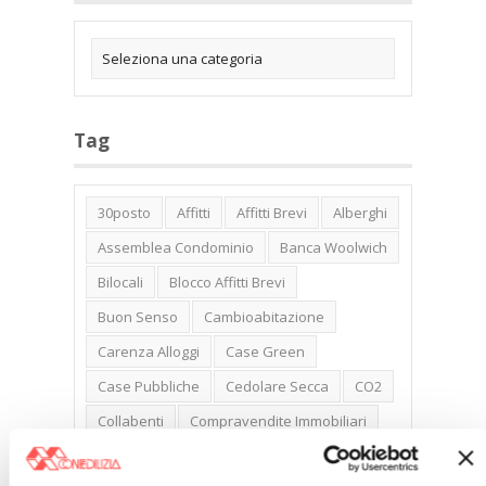
Tag
30posto
Affitti
Affitti Brevi
Alberghi
Assemblea Condominio
Banca Woolwich
Bilocali
Blocco Affitti Brevi
Buon Senso
Cambioabitazione
Carenza Alloggi
Case Green
Case Pubbliche
Cedolare Secca
CO2
Collabenti
Compravendite Immobiliari
Condominio
Confcommercio