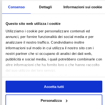
Confedilizia.EU
Detrazioni Edilizie
Consenso
Dettagli
Informazioni sui cookie
Dirittiproprietà
Emissioni
Firenze
Gabetti Spa
Green Deal
Green Party
Ideologia Green
Irregolarità Formali
Questo sito web utilizza i cookie
Libero Mercato
Monolocali
New York
Utilizziamo i cookie per personalizzare contenuti ed
annunci, per fornire funzionalità dei social media e per
Nudaproprietà
Prezzi Case
analizzare il nostro traffico. Condividiamo inoltre
Prima Casa
Proprietari Casa
informazioni sul modo in cui utilizza il nostro sito con i
Rendite Catastali
Rivoluzioneliberale
nostri partner che si occupano di analisi dei dati web,
pubblicità e social media, i quali potrebbero combinarle con
Ruderi
Sicurezza
Sommerso
altre informazioni che ha fornito loro o che hanno raccolto
Sunia
Trasferimenti
Treviso
dal suo utilizzo dei loro servizi.
Valore Case
Chiudendo il banner cliccando sulla
X
verranno accettati
solo i cookie necessari.
Accetta tutti
Cerca
Personalizza